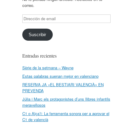
correo.
Dirección
de
email
Suscribir
Entradas recientes
Sèrie de la setmana – Wayne
Estas palabras suenan mejor en valenciano
RESERVA JA «EL BESTIARI VALENCIÀ» EN
PREVENDA
Júlia i Marc els protagonistes d’uns llibres infantils
meravellosos
C1 o Alça’t: La ferramenta sonora per a aprovar el
C1 de valencià