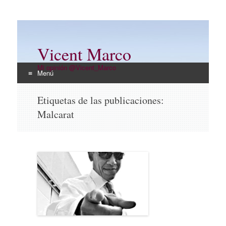
Vicent Marco
Mi opinión @Vicent_Marco
Menú
Ir
Etiquetas de las publicaciones:
al
Malcarat
contenido