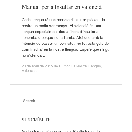
Manual per a insultar en valencià
Cada llengua té una manera d’insultar pròpia, i la
nostra no podia ser menys. El valencià és una
llengua especialment rica a l’hora d’insultar a
l’enemic, o perquè no, a l’amic. Així que amb la
intenció de passar un bon ratet, he fet esta guia de
com insultar en la nostra llengua. Espere que ningú
no s’ofenga…
23 de abril de 2015
de
Humor
,
La Nostra Llengua
,
Valencia
.
Search
SUSCRÍBETE
No te pierdas ningún artículo. Recíbelos en tu