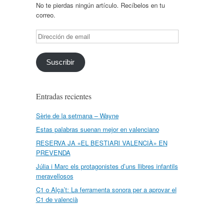
No te pierdas ningún artículo. Recíbelos en tu
correo.
Dirección
de
email
Suscribir
Entradas recientes
Sèrie de la setmana – Wayne
Estas palabras suenan mejor en valenciano
RESERVA JA «EL BESTIARI VALENCIÀ» EN
PREVENDA
Júlia i Marc els protagonistes d’uns llibres infantils
meravellosos
C1 o Alça’t: La ferramenta sonora per a aprovar el
C1 de valencià