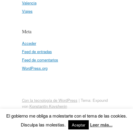
Valencia
Viajes
Meta
Acceder
Feed de entradas
Feed de comentarios
WordPress.org
Con la tecnología de WordPress
|
Tema: Expound
von
Konstantin Kovshenin
El gobierno me obliga a molestarte con el tema de las cookies.
Disculpa las molestias.
Leer más...
Aceptar