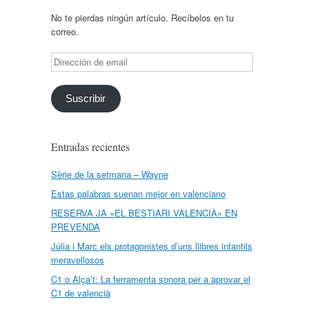
No te pierdas ningún artículo. Recíbelos en tu
correo.
Dirección
de
email
Suscribir
Entradas recientes
Sèrie de la setmana – Wayne
Estas palabras suenan mejor en valenciano
RESERVA JA «EL BESTIARI VALENCIÀ» EN
PREVENDA
Júlia i Marc els protagonistes d’uns llibres infantils
meravellosos
C1 o Alça’t: La ferramenta sonora per a aprovar el
C1 de valencià