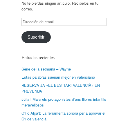
No te pierdas ningún artículo. Recíbelos en tu
correo.
Dirección
de
email
Suscribir
Entradas recientes
Sèrie de la setmana – Wayne
Estas palabras suenan mejor en valenciano
RESERVA JA «EL BESTIARI VALENCIÀ» EN
PREVENDA
Júlia i Marc els protagonistes d’uns llibres infantils
meravellosos
C1 o Alça’t: La ferramenta sonora per a aprovar el
C1 de valencià