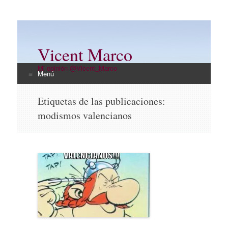
Vicent Marco
Mi opinión @Vicent_Marco
Menú
Ir
Etiquetas de las publicaciones:
al
modismos valencianos
contenido