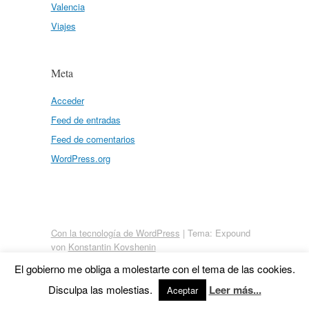
Valencia
Viajes
Meta
Acceder
Feed de entradas
Feed de comentarios
WordPress.org
Con la tecnología de WordPress
|
Tema: Expound
von
Konstantin Kovshenin
El gobierno me obliga a molestarte con el tema de las cookies.
Disculpa las molestias.
Leer más...
Aceptar