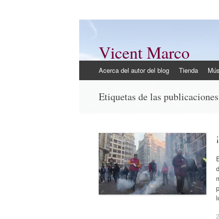
Vicent Marco
Mi opinión @Vicent_Marco
Ir
Acerca del autor del blog
Tienda
Mús
al
contenido
Etiquetas de las publicacione
E
m
p