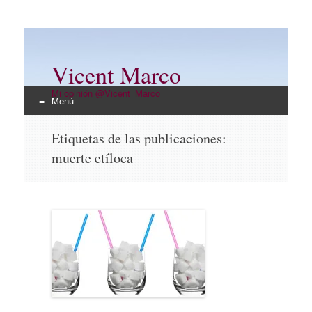
Vicent Marco
Mi opinión @Vicent_Marco
Menú
Ir
Etiquetas de las publicaciones:
al
muerte etíloca
contenido