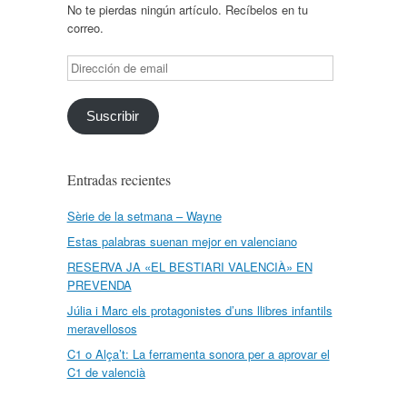
No te pierdas ningún artículo. Recíbelos en tu
correo.
Dirección
de
email
Suscribir
Entradas recientes
Sèrie de la setmana – Wayne
Estas palabras suenan mejor en valenciano
RESERVA JA «EL BESTIARI VALENCIÀ» EN
PREVENDA
Júlia i Marc els protagonistes d’uns llibres infantils
meravellosos
C1 o Alça’t: La ferramenta sonora per a aprovar el
C1 de valencià