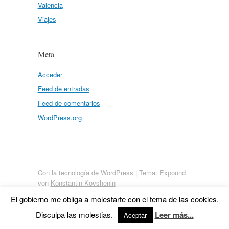
Valencia
Viajes
Meta
Acceder
Feed de entradas
Feed de comentarios
WordPress.org
Con la tecnología de WordPress
|
Tema: Expound
von
Konstantin Kovshenin
El gobierno me obliga a molestarte con el tema de las cookies.
Disculpa las molestias.
Leer más...
Aceptar