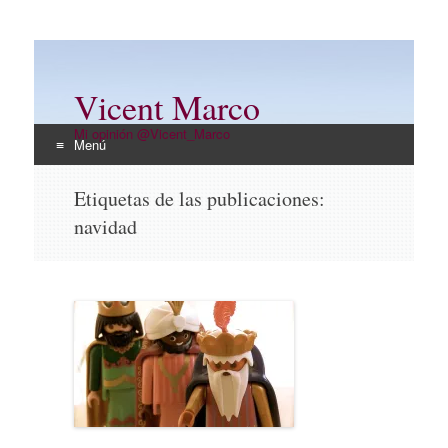
Vicent Marco
Mi opinión @Vicent_Marco
Menú
Ir
Etiquetas de las publicaciones:
al
navidad
contenido