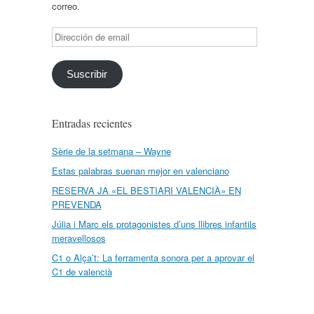
correo.
Dirección
de
email
Suscribir
Entradas recientes
Sèrie de la setmana – Wayne
Estas palabras suenan mejor en valenciano
RESERVA JA «EL BESTIARI VALENCIÀ» EN
PREVENDA
Júlia i Marc els protagonistes d’uns llibres infantils
meravellosos
C1 o Alça’t: La ferramenta sonora per a aprovar el
C1 de valencià