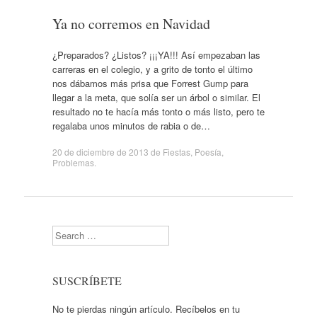
Ya no corremos en Navidad
¿Preparados? ¿Listos? ¡¡¡YA!!! Así empezaban las
carreras en el colegio, y a grito de tonto el último
nos dábamos más prisa que Forrest Gump para
llegar a la meta, que solía ser un árbol o similar. El
resultado no te hacía más tonto o más listo, pero te
regalaba unos minutos de rabia o de…
20 de diciembre de 2013
de
Fiestas
,
Poesía
,
Problemas
.
Search
SUSCRÍBETE
No te pierdas ningún artículo. Recíbelos en tu