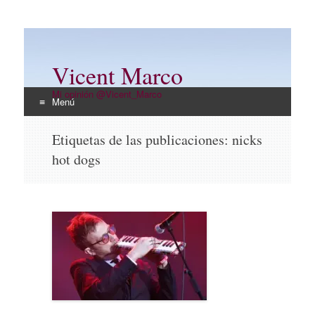
Vicent Marco
Mi opinión @Vicent_Marco
Menú
Ir
Etiquetas de las publicaciones:
nicks
al
hot dogs
contenido