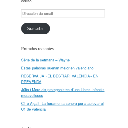
correo.
Dirección
de
email
Suscribir
Entradas recientes
Sèrie de la setmana – Wayne
Estas palabras suenan mejor en valenciano
RESERVA JA «EL BESTIARI VALENCIÀ» EN
PREVENDA
Júlia i Marc els protagonistes d’uns llibres infantils
meravellosos
C1 o Alça’t: La ferramenta sonora per a aprovar el
C1 de valencià