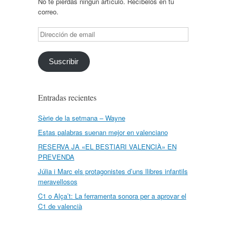
No te pierdas ningún artículo. Recíbelos en tu
correo.
Dirección
de
email
Suscribir
Entradas recientes
Sèrie de la setmana – Wayne
Estas palabras suenan mejor en valenciano
RESERVA JA «EL BESTIARI VALENCIÀ» EN
PREVENDA
Júlia i Marc els protagonistes d’uns llibres infantils
meravellosos
C1 o Alça’t: La ferramenta sonora per a aprovar el
C1 de valencià