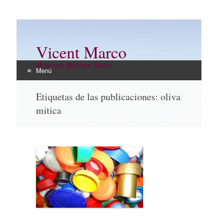
Vicent Marco
Mi opinión @Vicent_Marco
Menú
Ir
Etiquetas de las publicaciones:
oliva
al
mitica
contenido