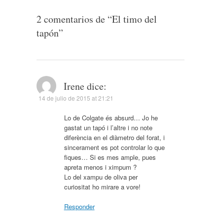
2 comentarios de “
El timo del
tapón
”
Irene
dice:
14 de julio de 2015 at 21:21
Lo de Colgate és absurd… Jo he
gastat un tapó i l’altre i no note
diferència en el diàmetro del forat, i
sincerament es pot controlar lo que
fiques… Si es mes ample, pues
apreta menos i ximpum ?
Lo del xampu de oliva per
curiositat ho mirare a vore!
Responder