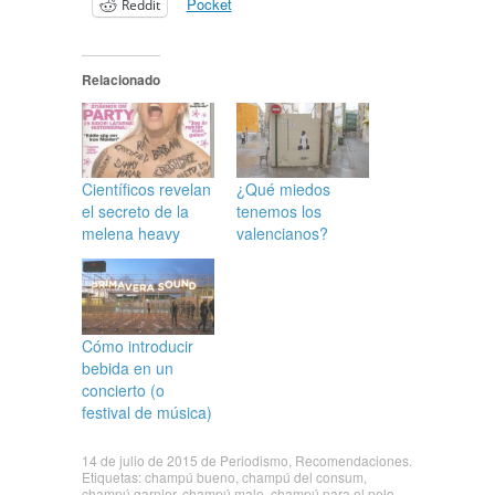
Pocket
Reddit
Relacionado
Científicos revelan
¿Qué miedos
el secreto de la
tenemos los
melena heavy
valencianos?
Cómo introducir
bebida en un
concierto (o
festival de música)
14 de julio de 2015
de
Periodismo
,
Recomendaciones
.
Etiquetas:
champú bueno
,
champú del consum
,
champú garnier
,
champú malo
,
champú para el pelo
,