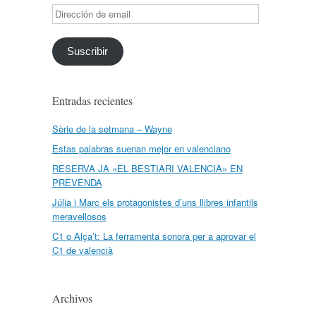
Dirección
de
email
Suscribir
Entradas recientes
Sèrie de la setmana – Wayne
Estas palabras suenan mejor en valenciano
RESERVA JA «EL BESTIARI VALENCIÀ» EN
PREVENDA
Júlia i Marc els protagonistes d’uns llibres infantils
meravellosos
C1 o Alça’t: La ferramenta sonora per a aprovar el
C1 de valencià
Archivos