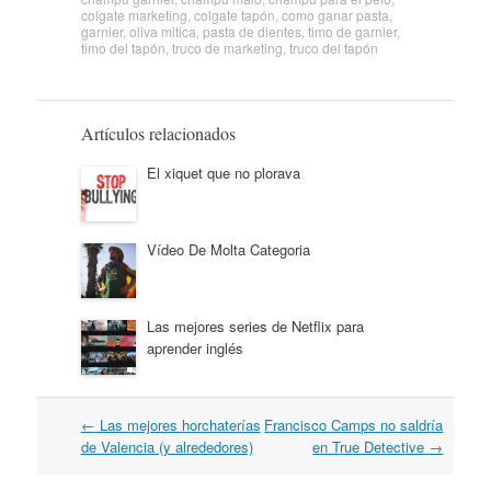
colgate marketing
,
colgate tapón
,
como ganar pasta
,
garnier
,
oliva mitica
,
pasta de dientes
,
timo de garnier
,
timo del tapón
,
truco de marketing
,
truco del tapón
Artículos relacionados
El xiquet que no plorava
Vídeo De Molta Categoria
Las mejores series de Netflix para
aprender inglés
Navegación
←
Las mejores horchaterías
Francisco Camps no saldría
por
de Valencia (y alrededores)
en True Detective
→
artículos