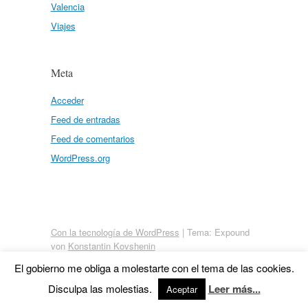
Valencia
Viajes
Meta
Acceder
Feed de entradas
Feed de comentarios
WordPress.org
Con la tecnología de WordPress
|
Tema: Expound
von
Konstantin Kovshenin
El gobierno me obliga a molestarte con el tema de las cookies.
Disculpa las molestias.
Leer más...
Aceptar