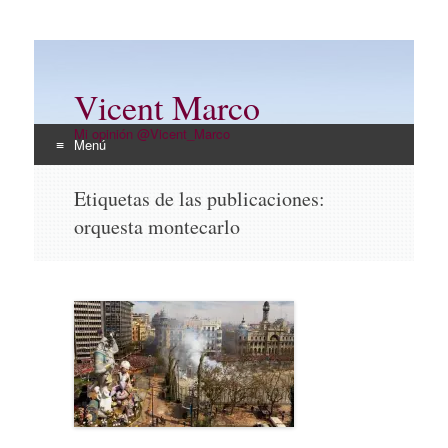
Vicent Marco
Mi opinión @Vicent_Marco
Menú
Ir
Etiquetas de las publicaciones:
al
orquesta montecarlo
contenido