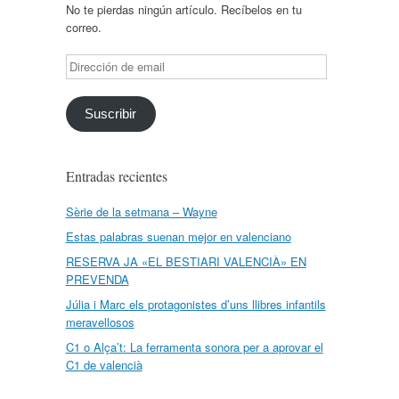
No te pierdas ningún artículo. Recíbelos en tu
correo.
Dirección
de
email
Suscribir
Entradas recientes
Sèrie de la setmana – Wayne
Estas palabras suenan mejor en valenciano
RESERVA JA «EL BESTIARI VALENCIÀ» EN
PREVENDA
Júlia i Marc els protagonistes d’uns llibres infantils
meravellosos
C1 o Alça’t: La ferramenta sonora per a aprovar el
C1 de valencià