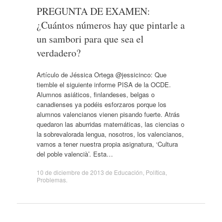
PREGUNTA DE EXAMEN:
¿Cuántos números hay que pintarle a
un sambori para que sea el
verdadero?
Artículo de Jéssica Ortega @jessicinco: Que
tiemble el siguiente informe PISA de la OCDE.
Alumnos asiáticos, finlandeses, belgas o
canadienses ya podéis esforzaros porque los
alumnos valencianos vienen pisando fuerte. Atrás
quedaron las aburridas matemáticas, las ciencias o
la sobrevalorada lengua, nosotros, los valencianos,
vamos a tener nuestra propia asignatura, ‘Cultura
del poble valencià’. Esta…
10 de diciembre de 2013
de
Educación
,
Política
,
Problemas
.