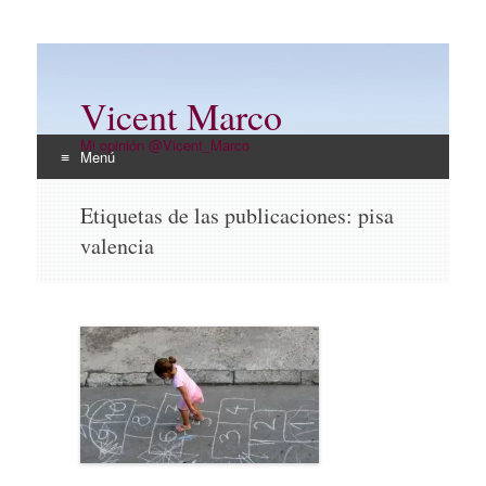
Vicent Marco
Mi opinión @Vicent_Marco
Menú
Ir
Etiquetas de las publicaciones:
pisa
al
valencia
contenido