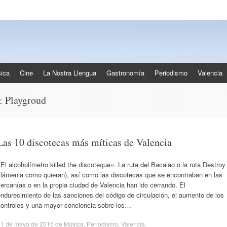
ica
Cine
La Nostra Llengua
Gastronomía
Periodismo
Valencia
s:
Playgroud
Las 10 discotecas más míticas de Valencia
El alcoholímetro killed the discoteque». La ruta del Bacalao o la ruta Destroy
(llámenla como quieran), así como las discotecas que se encontraban en las
ercanías o en la propia ciudad de Valencia han ido cerrando. El
ndurecimiento de las sanciones del código de circulación, el aumento de los
controles y una mayor conciencia sobre los…
11 de mayo de 2015
de
Música
,
Periodismo
,
Valencia
.