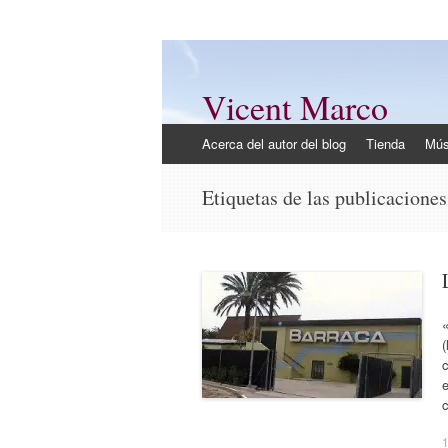
Vicent Marco
Mi opinión @Vicent_Marco
Ir
Acerca del autor del blog
Tienda
Mús
al
contenido
Etiquetas de las publicacione
«
c
e