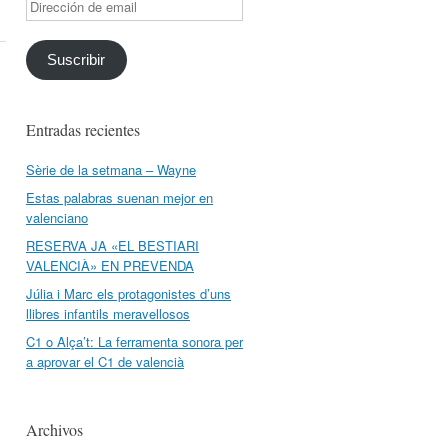
Dirección
de
email
Suscribir
Entradas recientes
Sèrie de la setmana – Wayne
Estas palabras suenan mejor en
valenciano
RESERVA JA «EL BESTIARI
VALENCIÀ» EN PREVENDA
Júlia i Marc els protagonistes d’uns
llibres infantils meravellosos
C1 o Alça’t: La ferramenta sonora per
a aprovar el C1 de valencià
Archivos