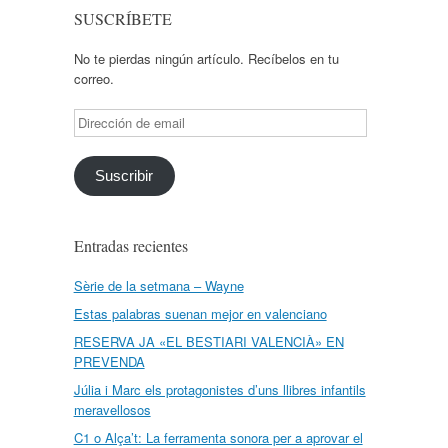
SUSCRÍBETE
No te pierdas ningún artículo. Recíbelos en tu
correo.
Dirección
de
email
Suscribir
Entradas recientes
Sèrie de la setmana – Wayne
Estas palabras suenan mejor en valenciano
RESERVA JA «EL BESTIARI VALENCIÀ» EN
PREVENDA
Júlia i Marc els protagonistes d’uns llibres infantils
meravellosos
C1 o Alça’t: La ferramenta sonora per a aprovar el