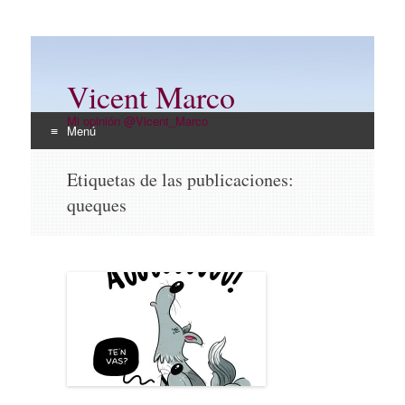
Vicent Marco
Mi opinión @Vicent_Marco
Menú
Ir
Etiquetas de las publicaciones:
al
queques
contenido