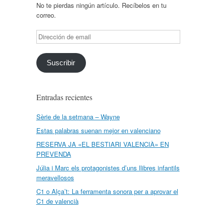
No te pierdas ningún artículo. Recíbelos en tu
correo.
Dirección
de
email
Suscribir
Entradas recientes
Sèrie de la setmana – Wayne
Estas palabras suenan mejor en valenciano
RESERVA JA «EL BESTIARI VALENCIÀ» EN
PREVENDA
Júlia i Marc els protagonistes d’uns llibres infantils
meravellosos
C1 o Alça’t: La ferramenta sonora per a aprovar el
C1 de valencià