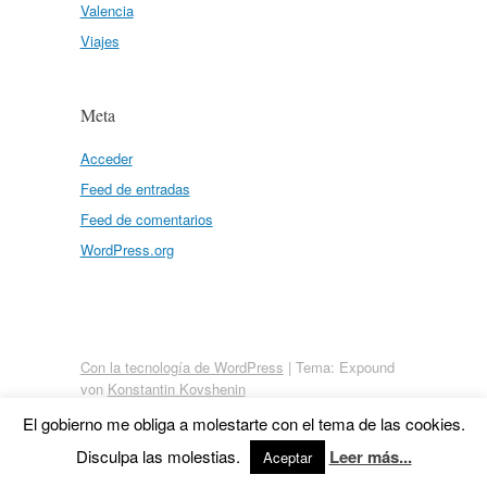
Valencia
Viajes
Meta
Acceder
Feed de entradas
Feed de comentarios
WordPress.org
Con la tecnología de WordPress
|
Tema: Expound
von
Konstantin Kovshenin
El gobierno me obliga a molestarte con el tema de las cookies.
Disculpa las molestias.
Leer más...
Aceptar