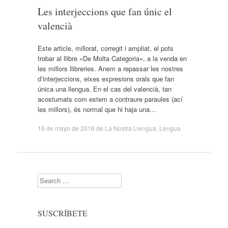
Les interjeccions que fan únic el
valencià
Este article, millorat, corregit i ampliat, el pots
trobar al llibre «De Molta Categoria», a la venda en
les millors llibreries. Anem a repassar les nostres
d’interjeccions, eixes expresions orals que fan
única una llengua. En el cas del valencià, tan
acostumats com estem a contraure paraules (ací
les millors), és normal que hi haja una…
16 de mayo de 2016
de
La Nostra Llengua
,
Lengua
.
Search
SUSCRÍBETE