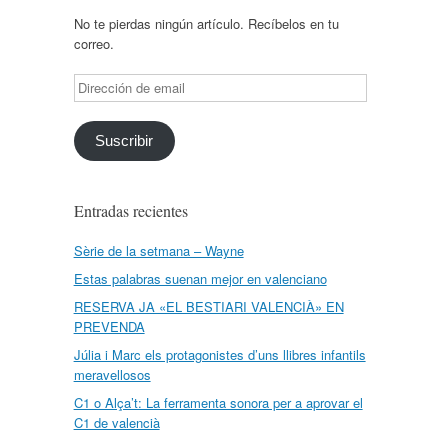
No te pierdas ningún artículo. Recíbelos en tu
correo.
Dirección
de
email
Suscribir
Entradas recientes
Sèrie de la setmana – Wayne
Estas palabras suenan mejor en valenciano
RESERVA JA «EL BESTIARI VALENCIÀ» EN
PREVENDA
Júlia i Marc els protagonistes d’uns llibres infantils
meravellosos
C1 o Alça’t: La ferramenta sonora per a aprovar el
C1 de valencià