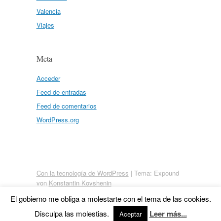
Valencia
Viajes
Meta
Acceder
Feed de entradas
Feed de comentarios
WordPress.org
Con la tecnología de WordPress
|
Tema: Expound
von
Konstantin Kovshenin
El gobierno me obliga a molestarte con el tema de las cookies.
Disculpa las molestias.
Leer más...
Aceptar