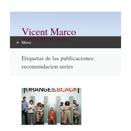
Vicent Marco
Mi opinión @Vicent_Marco
Menú
Ir
Etiquetas de las publicaciones:
al
recomendacion series
contenido