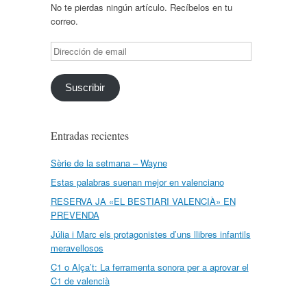
No te pierdas ningún artículo. Recíbelos en tu
correo.
Dirección
de
email
Suscribir
Entradas recientes
Sèrie de la setmana – Wayne
Estas palabras suenan mejor en valenciano
RESERVA JA «EL BESTIARI VALENCIÀ» EN
PREVENDA
Júlia i Marc els protagonistes d’uns llibres infantils
meravellosos
C1 o Alça’t: La ferramenta sonora per a aprovar el
C1 de valencià