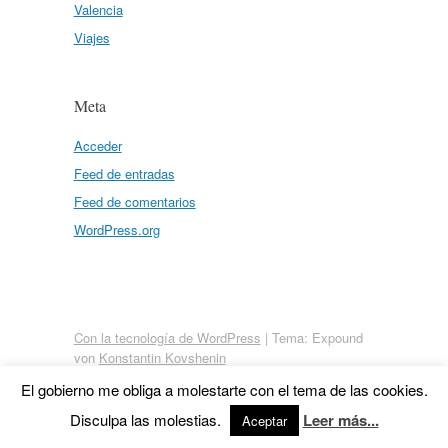
Valencia
Viajes
Meta
Acceder
Feed de entradas
Feed de comentarios
WordPress.org
Con la tecnología de WordPress
|
Tema: Expound
von
Konstantin Kovshenin
El gobierno me obliga a molestarte con el tema de las cookies.
Disculpa las molestias.
Leer más...
Aceptar