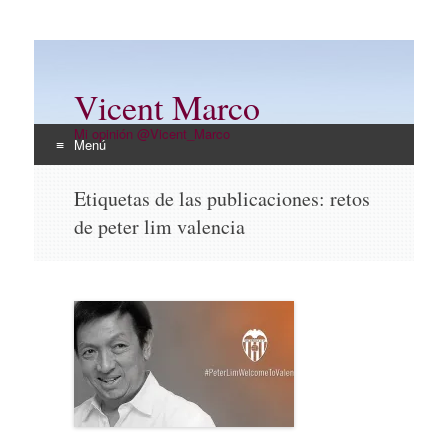
Vicent Marco
Mi opinión @Vicent_Marco
Menú
Ir
Etiquetas de las publicaciones:
retos
al
de peter lim valencia
contenido