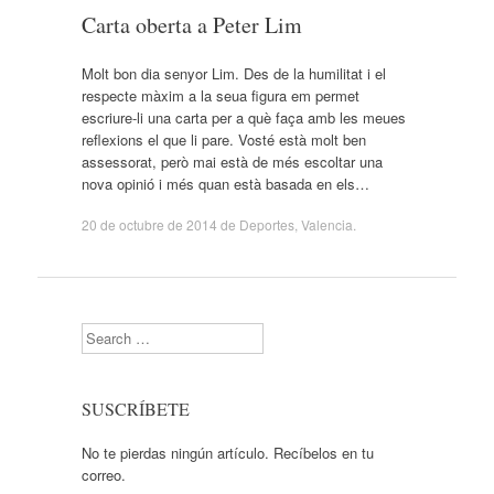
Carta oberta a Peter Lim
Molt bon dia senyor Lim. Des de la humilitat i el
respecte màxim a la seua figura em permet
escriure-li una carta per a què faça amb les meues
reflexions el que li pare. Vosté està molt ben
assessorat, però mai està de més escoltar una
nova opinió i més quan està basada en els…
20 de octubre de 2014
de
Deportes
,
Valencia
.
Search
SUSCRÍBETE
No te pierdas ningún artículo. Recíbelos en tu
correo.