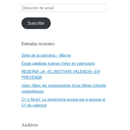
Dirección
de
email
Suscribir
Entradas recientes
Sèrie de la setmana – Wayne
Estas palabras suenan mejor en valenciano
RESERVA JA «EL BESTIARI VALENCIÀ» EN
PREVENDA
Júlia i Marc els protagonistes d’uns llibres infantils
meravellosos
C1 o Alça’t: La ferramenta sonora per a aprovar el
C1 de valencià
Archivos