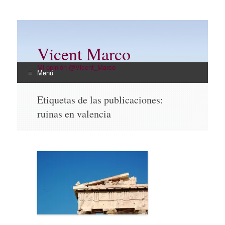
Vicent Marco
Mi opinión @Vicent_Marco
Menú
Ir
Etiquetas de las publicaciones:
al
ruinas en valencia
contenido