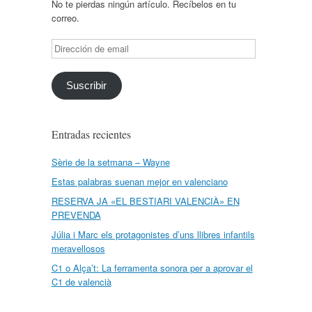
No te pierdas ningún artículo. Recíbelos en tu
correo.
Dirección
de
email
Suscribir
Entradas recientes
Sèrie de la setmana – Wayne
Estas palabras suenan mejor en valenciano
RESERVA JA «EL BESTIARI VALENCIÀ» EN
PREVENDA
Júlia i Marc els protagonistes d’uns llibres infantils
meravellosos
C1 o Alça’t: La ferramenta sonora per a aprovar el
C1 de valencià