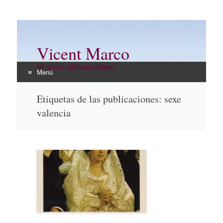
Vicent Marco
Mi opinión @Vicent_Marco
Menú
Ir
Etiquetas de las publicaciones:
sexe
al
valencia
contenido