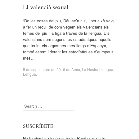
El valencià sexual
“De les coses del piu, Déu se’n riu”, i per això vaig
a fer un recull de com vegem els valencians els
temes del piu i la figa a través de la llengua. Els
valencians som segons les estadístiques aquells
que tenim els orgasmes més llargs d’Espanya, i
també estem liderant les estadístiques d’europeus
més…
5 de septiembre de 2016
de
Amor
,
La Nostra Llengua
,
Lengua
.
Search
SUSCRÍBETE
No te pierdas ningún artículo. Recíbelos en tu