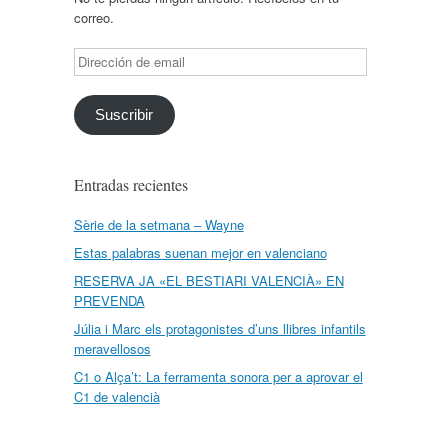
correo.
Dirección
de
email
Suscribir
Entradas recientes
Sèrie de la setmana – Wayne
Estas palabras suenan mejor en valenciano
RESERVA JA «EL BESTIARI VALENCIÀ» EN
PREVENDA
Júlia i Marc els protagonistes d’uns llibres infantils
meravellosos
C1 o Alça’t: La ferramenta sonora per a aprovar el
C1 de valencià