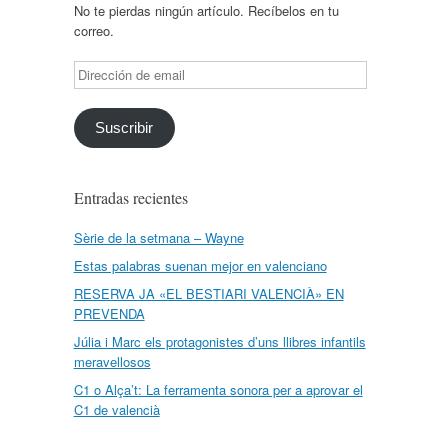
No te pierdas ningún artículo. Recíbelos en tu
correo.
Dirección
de
email
Suscribir
Entradas recientes
Sèrie de la setmana – Wayne
Estas palabras suenan mejor en valenciano
RESERVA JA «EL BESTIARI VALENCIÀ» EN
PREVENDA
Júlia i Marc els protagonistes d’uns llibres infantils
meravellosos
C1 o Alça’t: La ferramenta sonora per a aprovar el
C1 de valencià