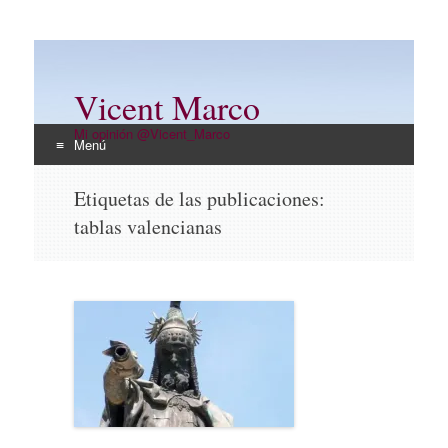
Vicent Marco
Mi opinión @Vicent_Marco
Menú
Ir
Etiquetas de las publicaciones:
al
tablas valencianas
contenido