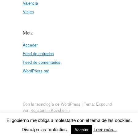
Valencia
Viajes
Meta
Acceder
Feed de entradas
Feed de comentarios
WordPress.org
Con la tecnología de WordPress
|
Tema: Expound
von
Konstantin Kovshenin
El gobierno me obliga a molestarte con el tema de las cookies.
Disculpa las molestias.
Leer más...
Aceptar