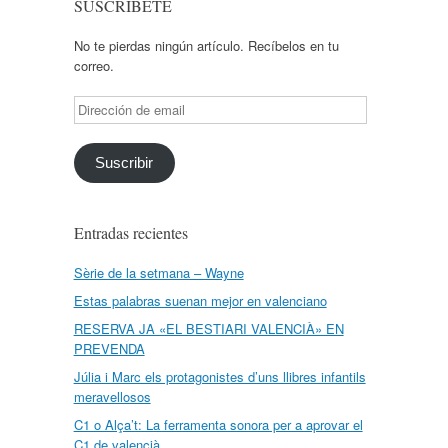
SUSCRÍBETE
No te pierdas ningún artículo. Recíbelos en tu
correo.
Dirección
de
email
Suscribir
Entradas recientes
Sèrie de la setmana – Wayne
Estas palabras suenan mejor en valenciano
RESERVA JA «EL BESTIARI VALENCIÀ» EN
PREVENDA
Júlia i Marc els protagonistes d’uns llibres infantils
meravellosos
C1 o Alça’t: La ferramenta sonora per a aprovar el
C1 de valencià