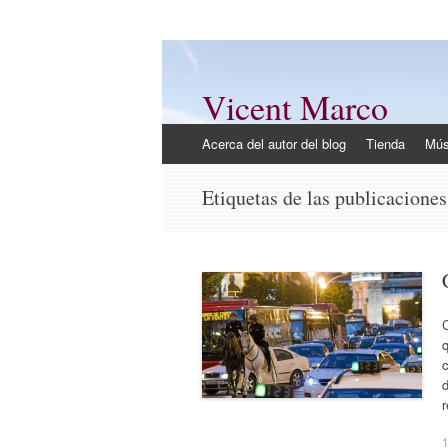
Vicent Marco
Mi opinión @Vicent_Marco
Ir
Acerca del autor del blog
Tienda
Mús
al
contenido
Etiquetas de las publicacione
C
q
c
d
1