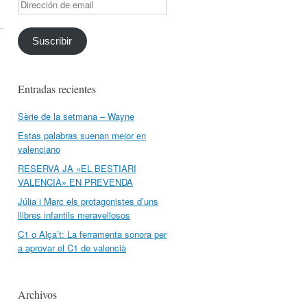
Dirección
de
email
Suscribir
Entradas recientes
Sèrie de la setmana – Wayne
Estas palabras suenan mejor en
valenciano
RESERVA JA «EL BESTIARI
VALENCIÀ» EN PREVENDA
Júlia i Marc els protagonistes d’uns
llibres infantils meravellosos
C1 o Alça’t: La ferramenta sonora per
a aprovar el C1 de valencià
Archivos