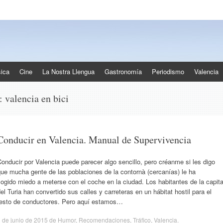
ica
Cine
La Nostra Llengua
Gastronomía
Periodismo
Valencia
s:
valencia en bici
Conducir en Valencia. Manual de Supervivencia
onducir por Valencia puede parecer algo sencillo, pero créanme si les digo
ue mucha gente de las poblaciones de la contornà (cercanías) le ha
ogido miedo a meterse con el coche en la ciudad. Los habitantes de la capita
el Turia han convertido sus calles y carreteras en un hábitat hostil para el
resto de conductores. Pero aquí estamos…
 de junio de 2015
de
Humor
,
Recomendaciones
,
Tráfico
,
Valencia
.