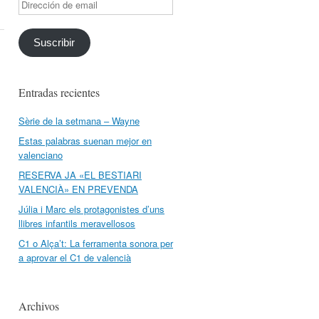
Dirección
de
email
Suscribir
Entradas recientes
Sèrie de la setmana – Wayne
Estas palabras suenan mejor en
valenciano
RESERVA JA «EL BESTIARI
VALENCIÀ» EN PREVENDA
Júlia i Marc els protagonistes d’uns
llibres infantils meravellosos
C1 o Alça’t: La ferramenta sonora per
a aprovar el C1 de valencià
Archivos