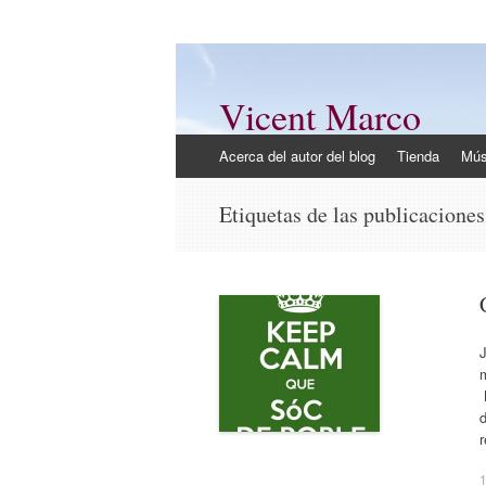
Vicent Marco
Mi opinión @Vicent_Marco
Ir
Acerca del autor del blog
Tienda
Mús
al
contenido
Etiquetas de las publicacione
J
m
N
d
r
1