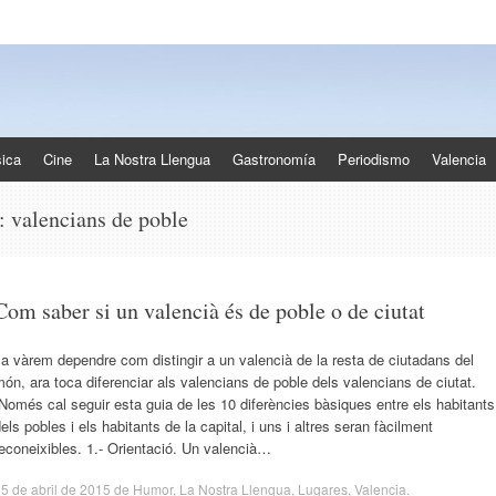
ica
Cine
La Nostra Llengua
Gastronomía
Periodismo
Valencia
s:
valencians de poble
Com saber si un valencià és de poble o de ciutat
a vàrem dependre com distingir a un valencià de la resta de ciutadans del
ón, ara toca diferenciar als valencians de poble dels valencians de ciutat.
omés cal seguir esta guia de les 10 diferències bàsiques entre els habitants
els pobles i els habitants de la capital, i uns i altres seran fàcilment
econeixibles. 1.- Orientació. Un valencià…
5 de abril de 2015
de
Humor
,
La Nostra Llengua
,
Lugares
,
Valencia
.