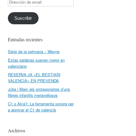
Dirección
de
email
Suscribir
Entradas recientes
Sèrie de la setmana – Wayne
Estas palabras suenan mejor en
valenciano
RESERVA JA «EL BESTIARI
VALENCIÀ» EN PREVENDA
Júlia i Marc els protagonistes d’uns
llibres infantils meravellosos
C1 o Alça’t: La ferramenta sonora per
a aprovar el C1 de valencià
Archivos