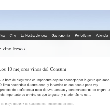
ica
Cine
La Nostra Llengua
Gastronomía
Periodismo
Valencia
s:
vino fresco
Los 10 mejores vinos del Consum
 la hora de elegir vino es importante dejarse aconsejar por la gente que sabe
o llevo haciéndolo durante años, y la verdad es que poco a poco voy
prendiendo a diferenciar tipos de uva, añadas y denominaciones de origen. L
más importante de un vino es que te guste, y si además no es…
2 de mayo de 2016
de
Gastronomía
,
Recomendaciones
.