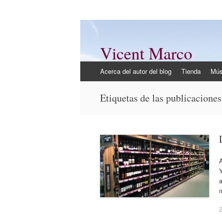
Vicent Marco
Mi opinión @Vicent_Marco
Ir
Acerca del autor del blog
Tienda
Mús
al
contenido
Etiquetas de las publicacione
A
Y
a