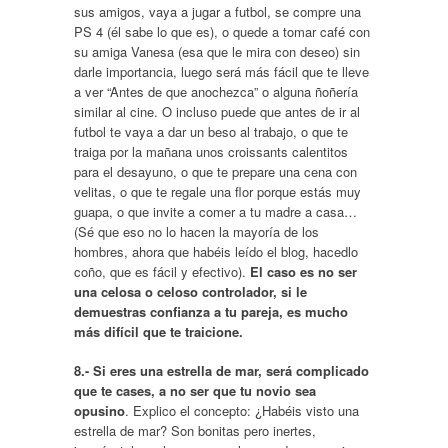
sus amigos, vaya a jugar a futbol, se compre una
PS 4 (él sabe lo que es), o quede a tomar café con
su amiga Vanesa (esa que le mira con deseo) sin
darle importancia, luego será más fácil que te lleve
a ver “Antes de que anochezca” o alguna ñoñería
similar al cine. O incluso puede que antes de ir al
futbol te vaya a dar un beso al trabajo, o que te
traiga por la mañana unos croissants calentitos
para el desayuno, o que te prepare una cena con
velitas, o que te regale una flor porque estás muy
guapa, o que invite a comer a tu madre a casa…
(Sé que eso no lo hacen la mayoría de los
hombres, ahora que habéis leído el blog, hacedlo
coño, que es fácil y efectivo).
El caso es no ser
una celosa o celoso controlador, si le
demuestras confianza a tu pareja, es mucho
más difícil que te traicione.
8.- Si eres una estrella de mar, será complicado
que te cases, a no ser que tu novio sea
opusino
. Explico el concepto: ¿Habéis visto una
estrella de mar? Son bonitas pero inertes,