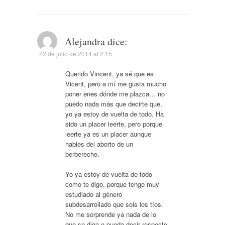
Alejandra
dice:
22 de julio de 2014 at 2:15
Querido Vincent, ya sé que es
Vicent, pero a mí me gusta mucho
poner enes dónde me plazca… no
puedo nada más que decirte que,
yo ya estoy de vuelta de todo. Ha
sido un placer leerte, pero porque
leerte ya es un placer aunque
hables del aborto de un
berberecho.
Yo ya estoy de vuelta de todo
como te digo, porque tengo muy
estudiado al género
subdesarrollado que sois los tíos.
No me sorprende ya nada de lo
que se diga o pueda decir respecto