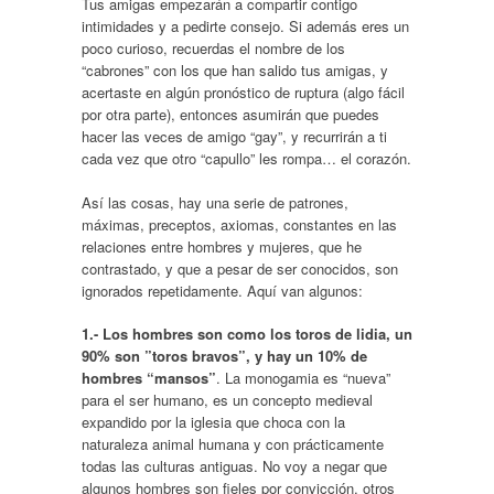
Tus amigas empezarán a compartir contigo
intimidades y a pedirte consejo. Si además eres un
poco curioso, recuerdas el nombre de los
“cabrones” con los que han salido tus amigas, y
acertaste en algún pronóstico de ruptura (algo fácil
por otra parte), entonces asumirán que puedes
hacer las veces de amigo “gay”, y recurrirán a ti
cada vez que otro “capullo” les rompa… el corazón.
Así las cosas, hay una serie de patrones,
máximas, preceptos, axiomas, constantes en las
relaciones entre hombres y mujeres, que he
contrastado, y que a pesar de ser conocidos, son
ignorados repetidamente. Aquí van algunos:
1.-
Los hombres son como los toros de lidia, un
90% son ”toros bravos”, y hay un 10% de
hombres “mansos”
. La monogamia es “nueva”
para el ser humano, es un concepto medieval
expandido por la iglesia que choca con la
naturaleza animal humana y con prácticamente
todas las culturas antiguas. No voy a negar que
algunos hombres son fieles por convicción, otros