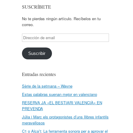
SUSCRÍBETE
No te pierdas ningún artículo. Recíbelos en tu
correo.
Dirección
de
email
Suscribir
Entradas recientes
Sèrie de la setmana – Wayne
Estas palabras suenan mejor en valenciano
RESERVA JA «EL BESTIARI VALENCIÀ» EN
PREVENDA
Júlia i Marc els protagonistes d’uns llibres infantils
meravellosos
C1 o Alça’t: La ferramenta sonora per a aprovar el