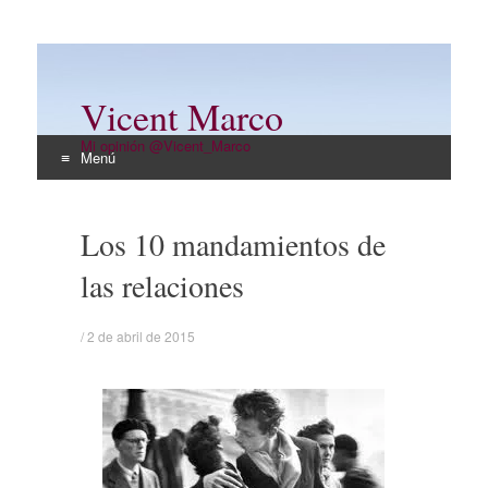
Vicent Marco
Mi opinión @Vicent_Marco
Menú
Ir
al
Los 10 mandamientos de
contenido
las relaciones
/
2 de abril de 2015