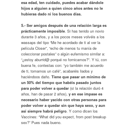
esa edad, ten cuidado, puedes acabar dándole
hijos a alguien a quien cinco años antes no le
hubieras dado ni los buenos días.
5.- Ser amigos después de una relación larga es
prácticamente imposible
. Si has tenido un novio
durante 3 años, y a los pocos meses volvéis a los
wassaps del tipo “Me he acordado de ti al ver la
película Closer”, “echo de menos tu manía de
coleccionar postales” o algún eufemismo similar a:
“¿estoy aburrid@ porqué no fornicamos?”. Y tú, con
buena fe, contestas con: “yo también me acuerdo
de ti, tomamos un café”, acabaréis liados y
haciéndoos daño.
Tiene que pasar un mínimo de
un 50% del tiempo que habéis pasado juntos
para poder volver a quedar
(si la relación duró 4
años, han de pasar 2 años),
y en ese impase es
necesario haber yacido con otras personas para
poder volver a quedar sin que haya sexo, y aun
así siempre habrá peligro
. Y como dicen los
Vaccines: “What did you expect, from post breakup
sex?” Pues nada bueno.