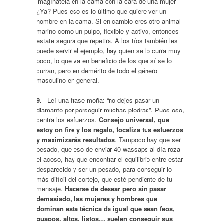
imagínatela en la cama con la cara de una mujer
¿Ya? Pues eso es lo último que quiere ver un
hombre en la cama. Si en cambio eres otro animal
marino como un pulpo, flexible y activo, entonces
estate segura que repetirá. A los tíos también les
puede servir el ejemplo, hay quien se lo curra muy
poco, lo que va en beneficio de los que sí se lo
curran, pero en demérito de todo el género
masculino en general.
9.
– Leí una frase moña: “no dejes pasar un
diamante por perseguir muchas piedras”. Pues eso,
centra los esfuerzos.
Consejo universal, que
estoy on fire y los regalo, focaliza tus esfuerzos
y maximizarás resultados
. Tampoco hay que ser
pesado, que eso de enviar 40 wassaps al día roza
el acoso, hay que encontrar el equilibrio entre estar
desparecido y ser un pesado, para conseguir lo
más difícil del cortejo, que esté pendiente de tu
mensaje.
Hacerse de desear pero sin pasar
demasiado, las mujeres y hombres que
dominan esta técnica da igual que sean feos,
guapos, altos, listos… suelen conseguir sus