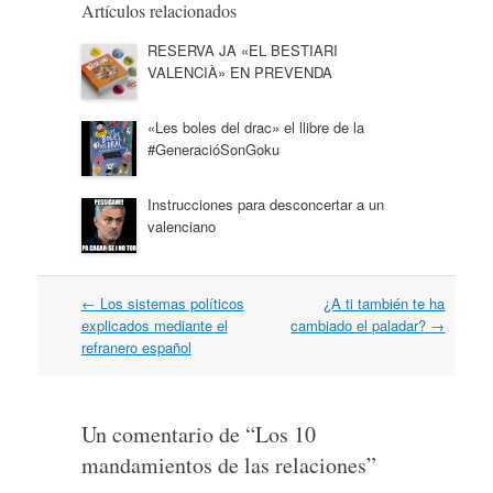
Artículos relacionados
RESERVA JA «EL BESTIARI
VALENCIÀ» EN PREVENDA
«Les boles del drac» el llibre de la
#GeneracióSonGoku
Instrucciones para desconcertar a un
valenciano
Navegación
←
Los sistemas políticos
¿A ti también te ha
por
explicados mediante el
cambiado el paladar?
→
artículos
refranero español
Un comentario de “
Los 10
mandamientos de las relaciones
”