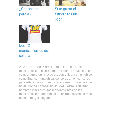
¿Conoces a tu
Si te gusta el
pareja?
fútbol eres un
ligón
Los 10
mandamientos del
soltero
2 de abril de 2015
de
Humor
. Etiquetas:
biblia
relaciones
,
como comportarme con mi novio
,
como
comportarme en la relación
,
como ligar con un chico
,
como ligar con una chica
,
consejos amor
,
consejos
para relaciones
,
consejos relaciones
,
donde conocer
novia
,
donde conocer novio ideal
,
estrella de mar
,
hombres y mujeres
,
los mandamientos de las
relaciones
,
mandamientos amor
,
que es una estrella
de mar
,
reloj biológico