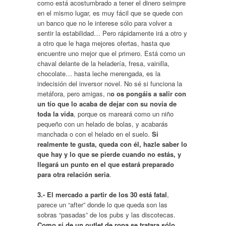
como está acostumbrado a tener el dinero seimpre
en el mismo lugar, es muy fácil que se quede con
un banco que no le interese sólo para volver a
sentir la estabilidad… Pero rápidamente irá a otro y
a otro que le haga mejores ofertas, hasta que
encuentre uno mejor que el primero. Está como un
chaval delante de la heladería, fresa, vainilla,
chocolate… hasta leche merengada, es la
indecisión del inversor novel. No sé si funciona la
metáfora, pero amigas, n
o os pongáis a salir con
un tío que lo acaba de dejar con su novia de
toda la vida
, porque os mareará como un niño
pequeño con un helado de bolas, y acabarás
manchada o con el helado en el suelo.
Si
realmente te gusta, queda con él, hazle saber lo
que hay y lo que se pierde cuando no estás, y
llegará un punto en el que estará preparado
para otra relación seria
.
3.-
El
mercado a partir de los 30 está fatal
,
parece un “after” donde lo que queda son las
sobras “pasadas” de los pubs y las discotecas.
Como si de un outlet de ropa se tratara sólo