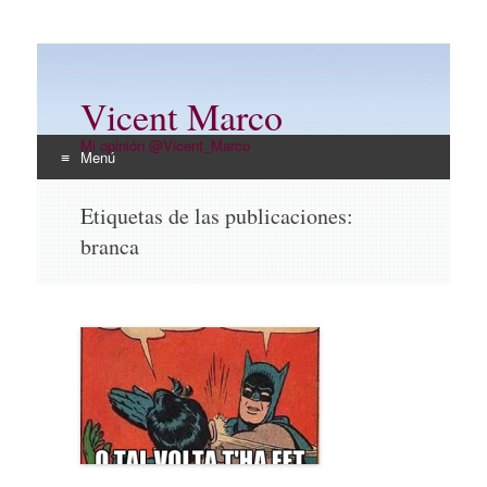
Vicent Marco
Mi opinión @Vicent_Marco
Menú
Ir
Etiquetas de las publicaciones:
al
branca
contenido