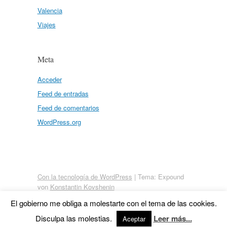
Valencia
Viajes
Meta
Acceder
Feed de entradas
Feed de comentarios
WordPress.org
Con la tecnología de WordPress
|
Tema: Expound
von
Konstantin Kovshenin
El gobierno me obliga a molestarte con el tema de las cookies.
Disculpa las molestias.
Leer más...
Aceptar