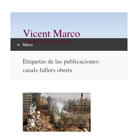
Vicent Marco
Mi opinión @Vicent_Marco
Menú
Ir
Etiquetas de las publicaciones:
al
casals fallers oberts
contenido