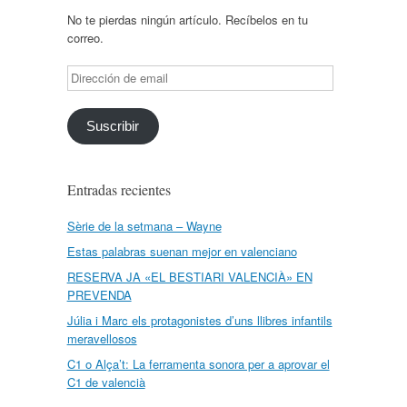
No te pierdas ningún artículo. Recíbelos en tu
correo.
Dirección
de
email
Suscribir
Entradas recientes
Sèrie de la setmana – Wayne
Estas palabras suenan mejor en valenciano
RESERVA JA «EL BESTIARI VALENCIÀ» EN
PREVENDA
Júlia i Marc els protagonistes d’uns llibres infantils
meravellosos
C1 o Alça’t: La ferramenta sonora per a aprovar el
C1 de valencià