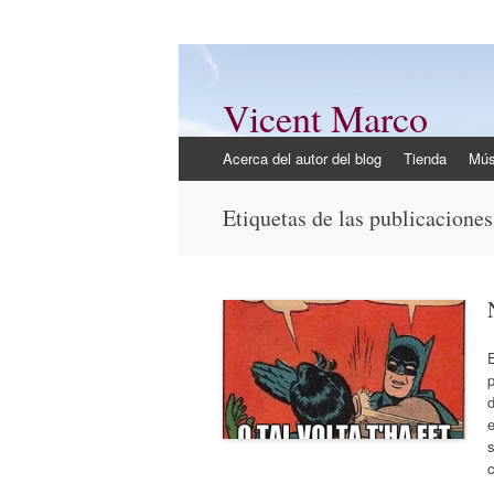
Vicent Marco
Mi opinión @Vicent_Marco
Ir
Acerca del autor del blog
Tienda
Mús
al
contenido
Etiquetas de las publicacione
E
p
e