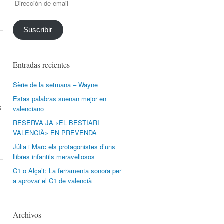
Dirección
de
email
Suscribir
Entradas recientes
Sèrie de la setmana – Wayne
Estas palabras suenan mejor en
s
valenciano
RESERVA JA «EL BESTIARI
VALENCIÀ» EN PREVENDA
Júlia i Marc els protagonistes d’uns
llibres infantils meravellosos
C1 o Alça’t: La ferramenta sonora per
a aprovar el C1 de valencià
Archivos