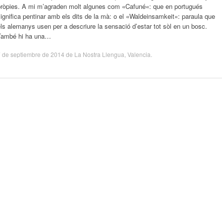
pròpies. A mi m’agraden molt algunes com «Cafuné«: que en portugués
ignifica pentinar amb els dits de la mà: o el «Waldeinsamkeit«: paraula que
ls alemanys usen per a descriure la sensació d’estar tot sòl en un bosc.
També hi ha una…
 de septiembre de 2014
de
La Nostra Llengua
,
Valencia
.