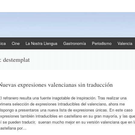
ica
Cine
La Nostra Llengua
Gastronomía
Periodismo
Valencia
s:
destemplat
Nuevas expresiones valencianas sin traducción
l refranero resulta una fuente inagotable de inspiración. Tras realizar una
rimera selección de expresiones intraducibles del valenciano, ahora me
dispongo a presentaros una nueva lista de expresiones únicas. En este caso
xpresiones también intraducibles en castellano en su gran mayoría, y las qu
sí se pueden traducir, suenan mucho mejor en su versión valenciana que en l
castellana por…