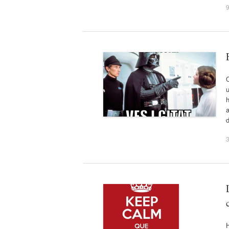
d
3
H