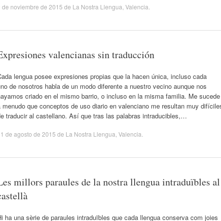
9 de noviembre de 2015
de
La Nostra Llengua
,
Valencia
.
Expresiones valencianas sin traducción
Cada lengua posee expresiones propias que la hacen única, incluso cada
uno de nosotros habla de un modo diferente a nuestro vecino aunque nos
hayamos criado en el mismo barrio, o incluso en la misma familia. Me sucede
a menudo que conceptos de uso diario en valenciano me resultan muy difícile
e traducir al castellano. Así que tras las palabras intraducibles,…
1 de agosto de 2015
de
La Nostra Llengua
,
Valencia
.
Les millors paraules de la nostra llengua intraduïbles al
castellà
i ha una sèrie de paraules intraduïbles que cada llengua conserva com joies