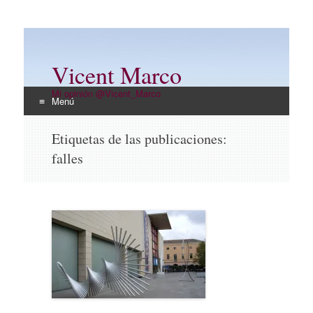
Vicent Marco
Mi opinión @Vicent_Marco
Menú
Ir
Etiquetas de las publicaciones:
al
falles
contenido