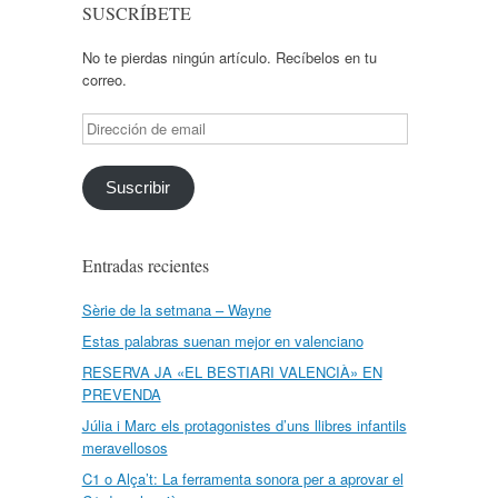
SUSCRÍBETE
No te pierdas ningún artículo. Recíbelos en tu
correo.
Dirección
de
email
Suscribir
Entradas recientes
Sèrie de la setmana – Wayne
Estas palabras suenan mejor en valenciano
RESERVA JA «EL BESTIARI VALENCIÀ» EN
PREVENDA
Júlia i Marc els protagonistes d’uns llibres infantils
meravellosos
C1 o Alça’t: La ferramenta sonora per a aprovar el