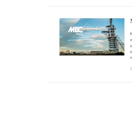
N
m
2