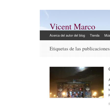
Vicent Marco
Mi opinión @Vicent_Marco
Ir
Acerca del autor del blog
Tienda
Mús
al
contenido
Etiquetas de las publicacione
A
t
6