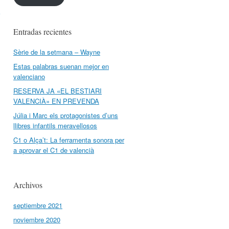
Entradas recientes
Sèrie de la setmana – Wayne
Estas palabras suenan mejor en
valenciano
RESERVA JA «EL BESTIARI
VALENCIÀ» EN PREVENDA
Júlia i Marc els protagonistes d’uns
llibres infantils meravellosos
C1 o Alça’t: La ferramenta sonora per
a aprovar el C1 de valencià
Archivos
septiembre 2021
noviembre 2020