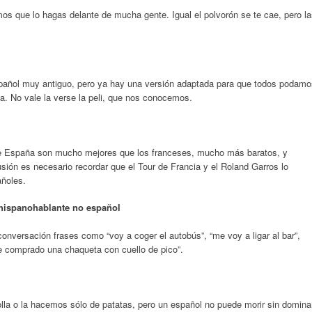
mos que lo hagas delante de mucha gente. Igual el polvorón se te cae, pero l
español muy antiguo, pero ya hay una versión adaptada para que todos podamo
ola. No vale la verse la peli, que nos conocemos.
 de España son mucho mejores que los franceses, mucho más baratos, y
ión es necesario recordar que el Tour de Francia y el Roland Garros lo
añoles.
r hispanohablante no español
 conversación frases como “voy a coger el autobús”, “me voy a ligar al bar”,
e comprado una chaqueta con cuello de pico”.
lla o la hacemos sólo de patatas, pero un español no puede morir sin domina