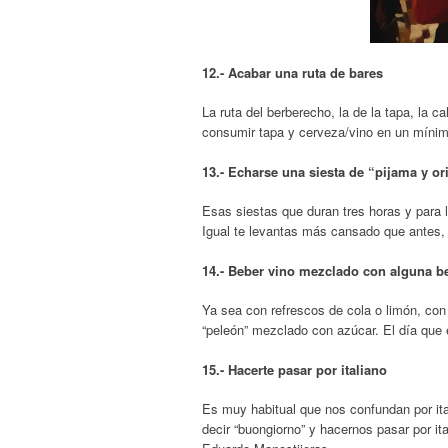
12.- Acabar una ruta de bares
La ruta del berberecho, la de la tapa, la c
consumir tapa y cerveza/vino en un mínimo
13.- Echarse una siesta de “pijama y or
Esas siestas que duran tres horas y para l
Igual te levantas más cansado que antes, 
14.- Beber vino mezclado con alguna b
Ya sea con refrescos de cola o limón, con
“peleón” mezclado con azúcar. El día que
15.- Hacerte pasar por italiano
Es muy habitual que nos confundan por i
decir “buongiorno” y hacernos pasar por i