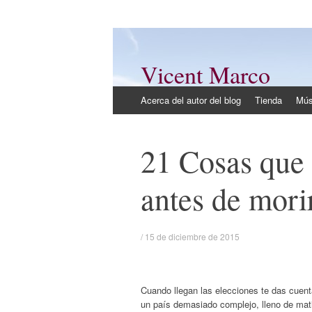
Vicent Marco
Mi opinión @Vicent_Marco
Ir
Acerca del autor del blog
Tienda
Mús
al
contenido
21 Cosas que 
antes de mori
/
15 de diciembre de 2015
Cuando llegan las elecciones te das cue
un país demasiado complejo, lleno de mati