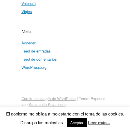
Valencia
Viajes
Meta
Acceder
Feed de entradas
Feed de comentarios
WordPress.org
Con la tecnología de WordPress
|
Tema: Expound
von
Konstantin Kovshenin
El gobierno me obliga a molestarte con el tema de las cookies.
Disculpa las molestias.
Leer más...
Aceptar