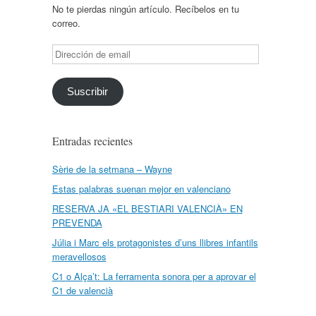
No te pierdas ningún artículo. Recíbelos en tu
correo.
Dirección
de
email
Suscribir
Entradas recientes
Sèrie de la setmana – Wayne
Estas palabras suenan mejor en valenciano
RESERVA JA «EL BESTIARI VALENCIÀ» EN
PREVENDA
Júlia i Marc els protagonistes d’uns llibres infantils
meravellosos
C1 o Alça’t: La ferramenta sonora per a aprovar el
C1 de valencià