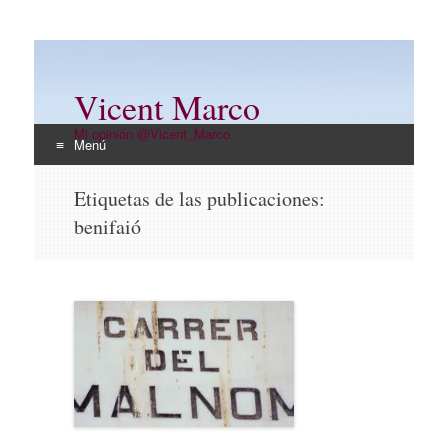
Vicent Marco
Mi opinión @Vicent_Marco
Menú
Ir
Etiquetas de las publicaciones:
al
benifaió
contenido