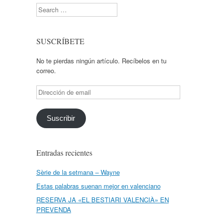
Search
SUSCRÍBETE
No te pierdas ningún artículo. Recíbelos en tu
correo.
Dirección
de
email
Suscribir
Entradas recientes
Sèrie de la setmana – Wayne
Estas palabras suenan mejor en valenciano
RESERVA JA «EL BESTIARI VALENCIÀ» EN
PREVENDA