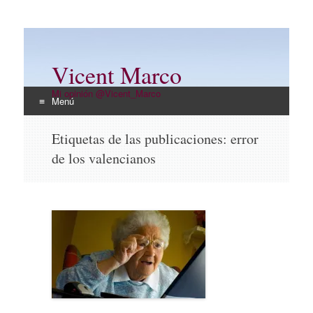
Vicent Marco
Mi opinión @Vicent_Marco
Menú
Ir
Etiquetas de las publicaciones:
error
al
de los valencianos
contenido