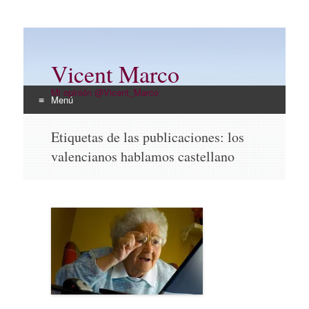
Vicent Marco
Mi opinión @Vicent_Marco
Menú
Ir
Etiquetas de las publicaciones:
los
al
valencianos hablamos castellano
contenido