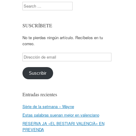
Search
SUSCRÍBETE
No te pierdas ningún artículo. Recíbelos en tu
correo.
Dirección
de
email
Suscribir
Entradas recientes
Sèrie de la setmana – Wayne
Estas palabras suenan mejor en valenciano
RESERVA JA «EL BESTIARI VALENCIÀ» EN
PREVENDA