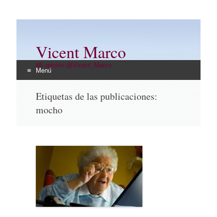
Vicent Marco
Mi opinión @Vicent_Marco
Menú
Ir
Etiquetas de las publicaciones:
al
mocho
contenido