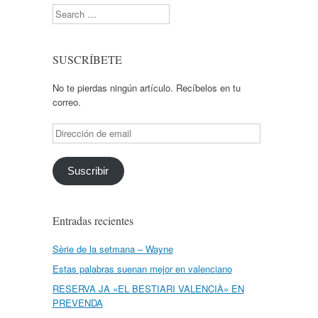
Search
SUSCRÍBETE
No te pierdas ningún artículo. Recíbelos en tu
correo.
Dirección
de
email
Suscribir
Entradas recientes
Sèrie de la setmana – Wayne
Estas palabras suenan mejor en valenciano
RESERVA JA «EL BESTIARI VALENCIÀ» EN
PREVENDA