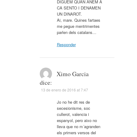
DIGUEM QUAN ANEM A
CA SENTO I DENAMEN
UN DINAROT.
Ai, mare. Quines fartaes
me pegue mentrimentes
parlen dels catalans…
Responder
Ximo Garcia
dice:
13 de enero de 2016 at 7:47
Jo no he dit res de
secesionisme, soc
cullerot, valencia i
espanyol, pero aixo no
lleva que no m´agranden
els primers versos del