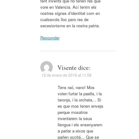
fent invents que no tenen res que
vore en Valencia. Ací tenim els
nostres signes d’identitat com en
cualsevols lloc pero res de
secesionisme en la nostra patria.
Responder
Visente
dice:
12 de enero de 2016 at 11:58
Tens raó, nano! Mos
volen furtar la paella, i la
taronja, i la orchata… Si
es que mos tenen enveja
perque mosatros
inventarem la seua
llengua i els ensenyarem
a parlar a eixos que
parlen occitá… Que se