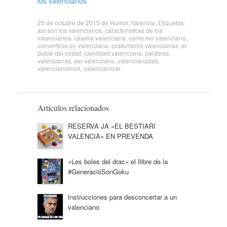
los valencianos
20 de octubre de 2015
de
Humor
,
Valencia
. Etiquetas:
así son los valencianos
,
caracterisitcas de los
valencianos
,
casalla valenciana
,
como ser valenciano
,
convertirse en valenciano
,
costumbres valencianas
,
el
poble del costat
,
identidad valenciana
,
palabras
valencianas
,
ser valenciano
,
valencianadas
,
valencianismos
,
valencianizar
Artículos relacionados
RESERVA JA «EL BESTIARI
VALENCIÀ» EN PREVENDA
«Les boles del drac» el llibre de la
#GeneracióSonGoku
Instrucciones para desconcertar a un
valenciano