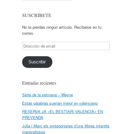
SUSCRÍBETE
No te pierdas ningún artículo. Recíbelos en tu
correo.
Dirección
de
email
Suscribir
Entradas recientes
Sèrie de la setmana – Wayne
Estas palabras suenan mejor en valenciano
RESERVA JA «EL BESTIARI VALENCIÀ» EN
PREVENDA
Júlia i Marc els protagonistes d’uns llibres infantils
meravellosos