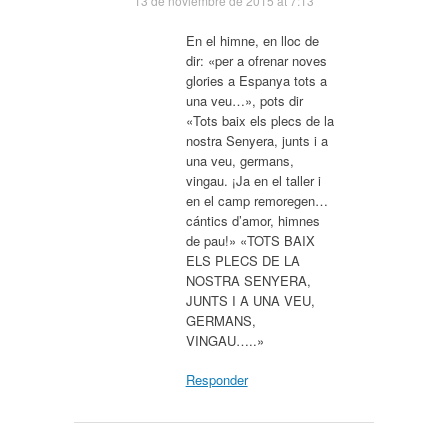
13 de noviembre de 2015 at 7:13
En el himne, en lloc de
dir: «per a ofrenar noves
glories a Espanya tots a
una veu…», pots dir
«Tots baix els plecs de la
nostra Senyera, junts i a
una veu, germans,
vingau. ¡Ja en el taller i
en el camp remoregen…
cántics d’amor, himnes
de pau!» «TOTS BAIX
ELS PLECS DE LA
NOSTRA SENYERA,
JUNTS I A UNA VEU,
GERMANS,
VINGAU…..»
Responder