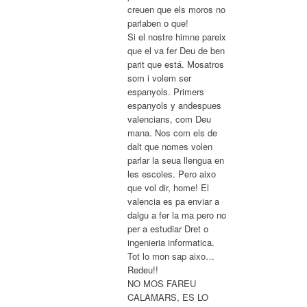
creuen que els moros no
parlaben o que!
Si el nostre himne pareix
que el va fer Deu de ben
parit que está. Mosatros
som i volem ser
espanyols. Primers
espanyols y andespues
valencians, com Deu
mana. Nos com els de
dalt que nomes volen
parlar la seua llengua en
les escoles. Pero aixo
que vol dir, home! El
valencia es pa enviar a
dalgu a fer la ma pero no
per a estudiar Dret o
ingenieria informatica.
Tot lo mon sap aixo…
Redeu!!
NO MOS FAREU
CALAMARS, ES LO