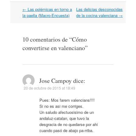
Navegación
←
Las polémicas en torno a
Las delicias desconocidas
por
la paella (Macro-Encuesta)
de la cocina valenciana
→
artículos
10 comentarios de “
Cómo
convertirse en valenciano
”
Jose Campoy
dice:
20 de octubre de 2015 at 18:49
Pues: Mos farem valencians!!!!
Si no es asi me corriges.
Un saludo afectuosisimo de un
andaluz-catalan, que tuvo la
desgracia de no quedarse por ahi
cuando pasó de abajo pa-rriba.