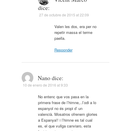
dice:
27 de octubre de 2015 at 22:09
Valen les dos, era per no
repetir massa el terme
paella.
Responder
Nano
dice:
10 de enero de 2016 at 9:33
No entenc que vos pasa en la
primera frase de l’himne,..l’odi a lo
espanyol no és propi d’ un
valencià. Mosatros ofrenem glories
a Espanya!! i l’himne es tal cual
es, el que vullga canviaro, esta