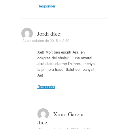
Responder
Jordi
dice:
24 de octubre de 2015 at 8:39
Xè!! Molt ben escrit! Ara, en
cokptes del cholek… una orxata!! i
això d’estudiarme l’himne…menys
la primera frase. Salut companys!
Au!
Responder
Ximo Garcia
dice: