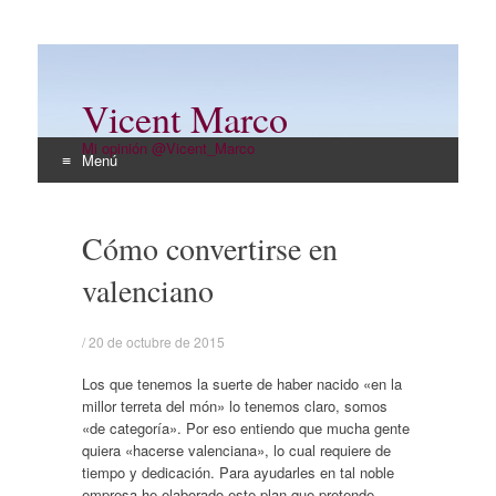
Vicent Marco
Mi opinión @Vicent_Marco
Menú
Ir
al
Cómo convertirse en
contenido
valenciano
/
20 de octubre de 2015
Los que tenemos la suerte de haber nacido «en la
millor terreta del món» lo tenemos claro, somos
«de categoría». Por eso entiendo que mucha gente
quiera «hacerse valenciana», lo cual requiere de
tiempo y dedicación. Para ayudarles en tal noble
empresa he elaborado este plan que pretende