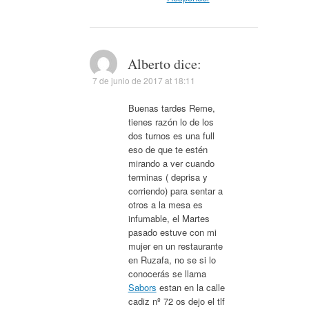
Alberto
dice:
7 de junio de 2017 at 18:11
Buenas tardes Reme,
tienes razón lo de los
dos turnos es una full
eso de que te estén
mirando a ver cuando
terminas ( deprisa y
corriendo) para sentar a
otros a la mesa es
infumable, el Martes
pasado estuve con mi
mujer en un restaurante
en Ruzafa, no se si lo
conocerás se llama
Sabors
estan en la calle
cadiz nº 72 os dejo el tlf