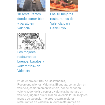
10 restaurantes
Los 10 mejores
donde comer bien
restaurantes de
y barato en
Valencia para
Valencia
Daniel Kyo
Los mejores
restaurantes
buenos, baratos y
«diferentes» de
Valencia
21 de enero de 2016
de
Gastronomía
,
Recomendaciones
,
Valencia
. Etiquetas:
cenar bien en
valencia
,
comer bien en valencia
,
donde cenar en
valencia
,
donde ir a comer a valencia
,
homenaje en
valencia
,
lugares que visitar en valencia 2016
,
mejores
menus de valencia
,
mejores restaru
,
mejores
restaurantes de valencia
,
nuevos restaurantes en