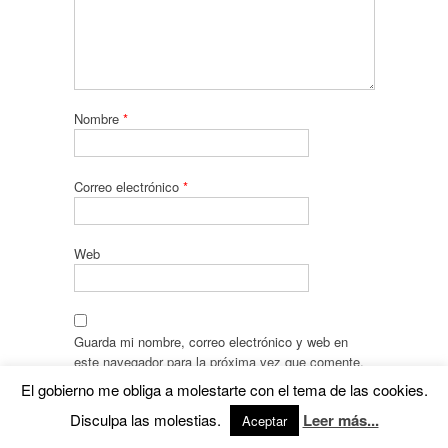
Nombre
*
Correo electrónico
*
Web
Guarda mi nombre, correo electrónico y web en
este navegador para la próxima vez que comente.
El gobierno me obliga a molestarte con el tema de las cookies.
Recibir un correo electrónico con cada nueva
Disculpa las molestias.
Leer más...
entrada.
Aceptar