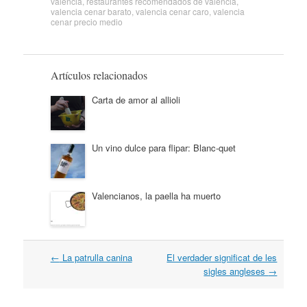
valencia
,
restaurantes recomendados de valencia
,
valencia cenar barato
,
valencia cenar caro
,
valencia
cenar precio medio
Artículos relacionados
Carta de amor al allioli
Un vino dulce para flipar: Blanc-quet
Valencianos, la paella ha muerto
Navegación
←
La patrulla canina
El verdader significat de les
por
sigles angleses
→
artículos