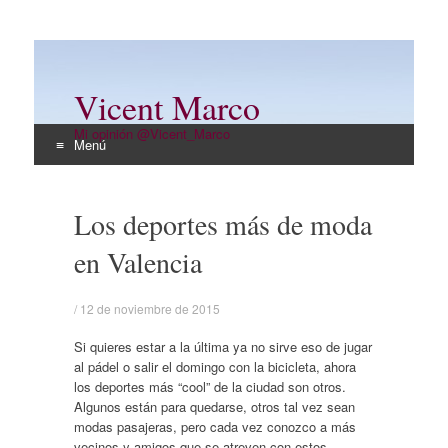
Vicent Marco
Mi opinión @Vicent_Marco
Menú
Ir
al
Los deportes más de moda
contenido
en Valencia
/
12 de noviembre de 2015
Si quieres estar a la última ya no sirve eso de jugar
al pádel o salir el domingo con la bicicleta, ahora
los deportes más “cool” de la ciudad son otros.
Algunos están para quedarse, otros tal vez sean
modas pasajeras, pero cada vez conozco a más
vecinos y amigos que se atreven con estos