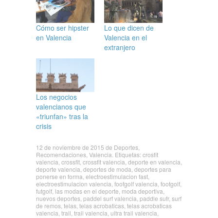
Cómo ser hipster
Lo que dicen de
en Valencia
Valencia en el
extranjero
Los negocios
valencianos que
«triunfan» tras la
crisis
12 de noviembre de 2015
de
Deportes
,
Recomendaciones
,
Valencia
. Etiquetas:
crosfit
valencia
,
crossfit
,
crossfit valencia
,
deporte en valencia
,
deporte valencia
,
deportes de moda
,
deportes para
ponerse en forma
,
electroestimulacion fast
,
electroestimulacion valencia
,
foofgolf valencia
,
footgolf
,
futgolf
,
las modas en el deporte
,
moda deportiva
,
nuevos deportes
,
paddel surf valencia
,
paddle sufr
,
surf
de remos
,
telas
,
telas acrobaticas
,
telas acrobaticas
valencia
,
trail
,
trail valencia
,
ultra trail valencia
,