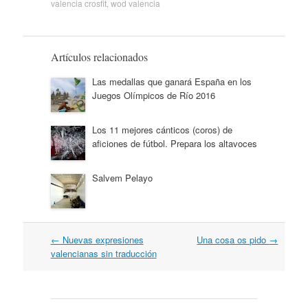
valencia crosfit
,
wod valencia
Artículos relacionados
Las medallas que ganará España en los
Juegos Olímpicos de Río 2016
Los 11 mejores cánticos (coros) de
aficiones de fútbol. Prepara los altavoces
Salvem Pelayo
Navegación
←
Nuevas expresiones
Una cosa os pido
→
por
valencianas sin traducción
artículos