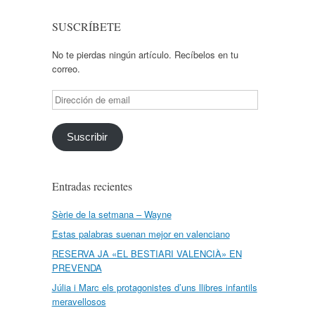
SUSCRÍBETE
No te pierdas ningún artículo. Recíbelos en tu
correo.
Dirección
de
email
Suscribir
Entradas recientes
Sèrie de la setmana – Wayne
Estas palabras suenan mejor en valenciano
RESERVA JA «EL BESTIARI VALENCIÀ» EN
PREVENDA
Júlia i Marc els protagonistes d’uns llibres infantils
meravellosos