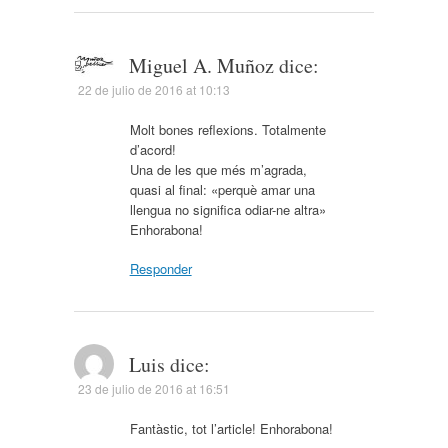
Miguel A. Muñoz
dice:
22 de julio de 2016 at 10:13
Molt bones reflexions. Totalmente
d’acord!
Una de les que més m’agrada,
quasi al final: «perquè amar una
llengua no significa odiar-ne altra»
Enhorabona!
Responder
Luis
dice:
23 de julio de 2016 at 16:51
Fantàstic, tot l’article! Enhorabona!