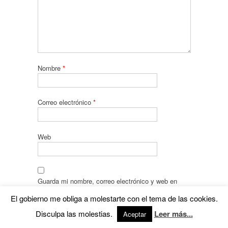
Nombre
*
Correo electrónico
*
Web
Guarda mi nombre, correo electrónico y web en
este navegador para la próxima vez que comente.
El gobierno me obliga a molestarte con el tema de las cookies.
Recibir un correo electrónico con cada nueva
Disculpa las molestias.
Leer más...
Aceptar
entrada.