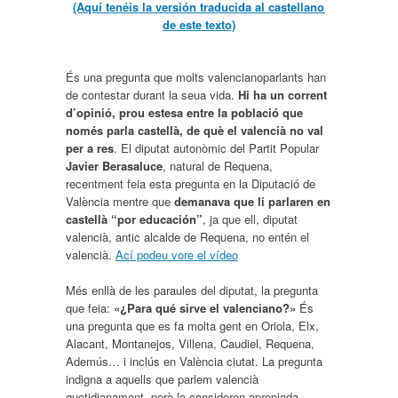
(Aquí tenéis la versión traducida al castellano
de este texto)
És una pregunta que molts valencianoparlants han
de contestar durant la seua vida.
Hi ha un corrent
d’opinió, prou estesa entre la població que
només parla castellà, de què el valencià no val
per a res
. El diputat autonòmic del Partit Popular
Javier Berasaluce
, natural de Requena,
recentment feia esta pregunta en la Diputació de
València mentre que
demanava que li parlaren en
castellà “por educación”
, ja que ell, diputat
valencià, antic alcalde de Requena, no entén el
valencià.
Ací podeu vore el vídeo
Més enllà de les paraules del diputat, la pregunta
que feia:
«¿Para qué sirve el valenciano?»
És
una pregunta que es fa molta gent en Oriola, Elx,
Alacant, Montanejos, Villena, Caudiel, Requena,
Ademús… i inclús en València ciutat. La pregunta
indigna a aquells que parlem valencià
quotidianament, però la consideren apropiada