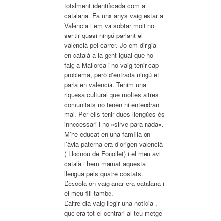
totalment identificada com a
catalana. Fa uns anys vaig estar a
València i em va sobtar molt no
sentir quasi ningú parlant el
valencià pel carrer. Jo em dirigia
en català a la gent igual que ho
faig a Mallorca i no vaig tenir cap
problema, però d’entrada ningú et
parla en valencià. Tenim una
riquesa cultural que moltes altres
comunitats no tenen ni entendran
mai. Per ells tenir dues llengües és
innecessari i no «sirve para nada».
M’he educat en una família on
l’àvia paterna era d’origen valencià
( Llocnou de Fonollet) i el meu avi
català i hem mamat aquesta
llengua pels quatre costats.
L’escola on vaig anar era catalana i
el meu fill també.
L’altre dia vaig llegir una notícia ,
que era tot el contrari al teu metge