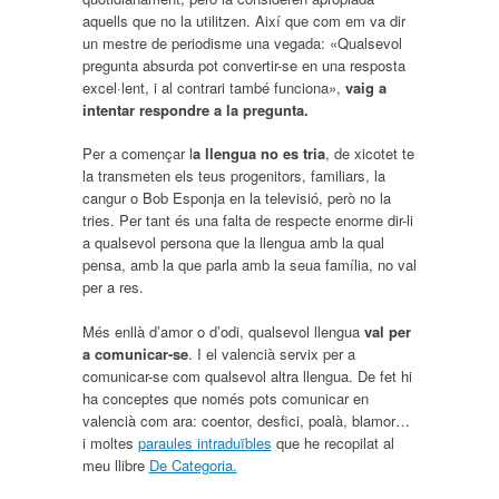
aquells que no la utilitzen. Així que com em va dir
un mestre de periodisme una vegada: «Qualsevol
pregunta absurda pot convertir-se en una resposta
excel·lent, i al contrari també funciona»,
vaig a
intentar respondre a la pregunta.
Per a començar l
a llengua no es tria
, de xicotet te
la transmeten els teus progenitors, familiars, la
cangur o Bob Esponja en la televisió, però no la
tries. Per tant és una falta de respecte enorme dir-li
a qualsevol persona que la llengua amb la qual
pensa, amb la que parla amb la seua família, no val
per a res.
Més enllà d’amor o d’odi, qualsevol llengua
val per
a comunicar-se
. I el valencià servix per a
comunicar-se com qualsevol altra llengua. De fet hi
ha conceptes que només pots comunicar en
valencià com ara: coentor, desfici, poalà, blamor…
i moltes
paraules intraduïbles
que he recopilat al
meu llibre
De Categoria.