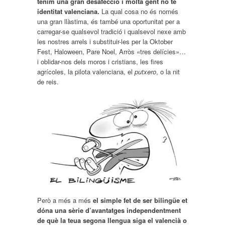
tenim una gran desafecció i molta gent no té
identitat valenciana.
La qual cosa no és només
una gran llàstima, és també una oportunitat per a
carregar-se qualsevol tradició i qualsevol nexe amb
les nostres arrels i substituir-les per la Oktober
Fest, Haloween, Pare Noel, Arròs «tres delícies»…
i oblidar-nos dels moros i cristians, les fires
agrícoles, la pilota valenciana, el
putxero
, o la nit
de reis.
Però a més a més
el simple fet de ser bilingüe et
dóna una sèrie d’avantatges independentment
de què la teua segona llengua siga el valencià o