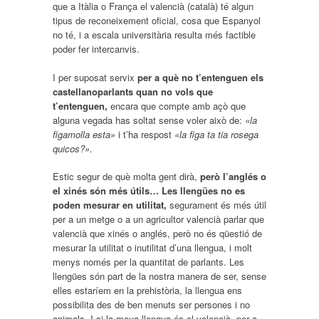
que a Itàlia o França el valencià (català) té algun
tipus de reconeixement oficial, cosa que Espanyol
no té, i a escala universitària resulta més factible
poder fer intercanvis.
I per suposat servix
per a què no t’entenguen els
castellanoparlants quan no vols que
t’entenguen,
encara que compte amb açò que
alguna vegada has soltat sense voler això de:
«la
figamolla esta»
i t’ha respost
«la figa ta tia rosega
quicos?».
Estic segur de què molta gent dirà,
però l’anglés o
el xinés són més útils… Les llengües no es
poden mesurar en utilitat,
segurament és més útil
per a un metge o a un agricultor valencià parlar que
valencià que xinés o anglés, però no és qüestió de
mesurar la utilitat o inutilitat d’una llengua, i molt
menys només per la quantitat de parlants. Les
llengües són part de la nostra manera de ser, sense
elles estaríem en la prehistòria, la llengua ens
possibilita des de ben menuts ser persones i no
animals. I si la meua llengua és el valencià, per a