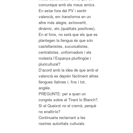
comunique amb els meus amics.
En estar fora del PV i sentir
valencià, em transforme en un
altre més alegre, extrovertit,
dinàmic, etc.(qualitats positives).
En el fons, no serà que els que es
plantegen la llengua és que són
castellanistes, sucursalistes,
centralistes, uniformadors i els
molesta l’Espanya plurilingüe i
pluricultural?
D’acord amb la idea de que amb el
valencià es deprén fàcilment altres
llengues llatines i, fins i tot,
anglés.
PREGUNTE: per a quan un
congrés sobre el Tirant lo Blanch?.
Si el Queixot no el cremà, perquè
no enaltir-lo?
Continuaria reclamant a les
nostres autoritats culturals.