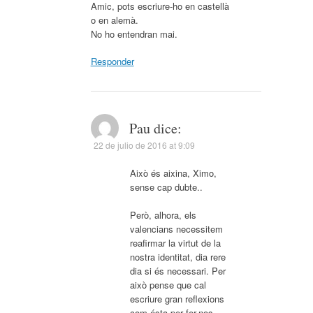
Amic, pots escriure-ho en castellà
o en alemà.
No ho entendran mai.
Responder
Pau
dice:
22 de julio de 2016 at 9:09
Això és aixina, Ximo,
sense cap dubte..
Però, alhora, els
valencians necessitem
reafirmar la virtut de la
nostra identitat, dia rere
dia si és necessari. Per
això pense que cal
escriure gran reflexions
com ésta per fer-nos