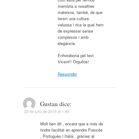
memòria a nosaltres
mateixos, també, de que
tenim una cultura
valuosa i rica la qual hem
de expressar sense
complexos i amb
elegància.
Enhorabona pel text
Vicent!! Orgullós!
Responder
Gustau
dice:
22 de julio de 2016 at 1:46
Molt ben dit , encara que a més de
tindre facilitat en aprendre Francès
, Portuguès i Italià , gracies al