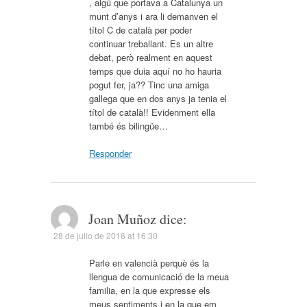
, algú que portava a Catalunya un
munt d’anys i ara li demanven el
títol C de català per poder
continuar treballant. Es un altre
debat, però realment en aquest
temps que duia aquí no ho hauria
pogut fer, ja?? Tinc una amiga
gallega que en dos anys ja tenia el
títol de català!! Evidenment ella
també és bilingüe…
Responder
Joan Muñoz
dice:
28 de julio de 2016 at 16:30
Parle en valencià perquè és la
llengua de comunicació de la meua
familia, en la que expresse els
meus sentiments i en la que em