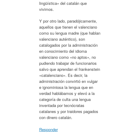
lingüística» del catalán que
vivimos.
Y por otro lado, paradójicamente,
aquellos que tienen el valenciano
como su lengua madre (que hablan
valenciano auténtico), son
catalogados por la administración
en conocimiento del idioma
valenciano como «no aptos», no
pudiendo trabajar de funcionarios
salvo que aprendan el frankenstein
«catalenciano». Es decir, la
administración convirtió en vulgar
e ignominiosa la lengua que en
verdad hablábamos y elevó a la
categoría de culta una lengua
inventada por tecnócratas
catalanes y por traidores pagados
con dinero catalán.
Responder