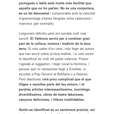
portugués o italià amb molta més facilitat que
aquells que no ho parlen. No és una conjectura,
és un fet demostrat
i comprovable amb la velocitat
d’aprenentatge d’estes llengües entre valencians i
manxecs (per exemple).
L’argument definitiu però em sembla molt més
senzill.
El València servix per a conéixer gran
part de la cultura, música i tradició de la teua
terra.
Si vols saber d’on vens, vols llegir als autors
que han escrit sobre la teua realitat, i si vols sentir-
te identificat és molt útil parlar valencià. Potser
t’agrade el reggaeton, i llegir novel·la històrica, i
penses que no necessites llegir a Estellés, ni
escoltar a Pep Gimeno el Botifarra o a Raimon.
Però aleshores s
erà prou complicat que el que
llitges o escoltes parle del teu entorn, i et
perdràs articles interessantíssims, monòlegs
divertidíssims, obres de teatre fabuloses,
cançons delicioses, i llibres inoblidables.
Sentir-se identificat és un sentiment preciós
,
ací