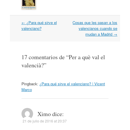
Navegación
←
¿Para qué sirve el
Cosas que les pasan a los
por
valenciano?
valencianos cuando se
artículos
mudan a Madrid
→
17 comentarios de “
Per a què val el
valencià?
”
Pingback:
¿Para qué sirve el valenciano? | Vicent
Marco
Ximo
dice:
21 de julio de 2016 at 20:37