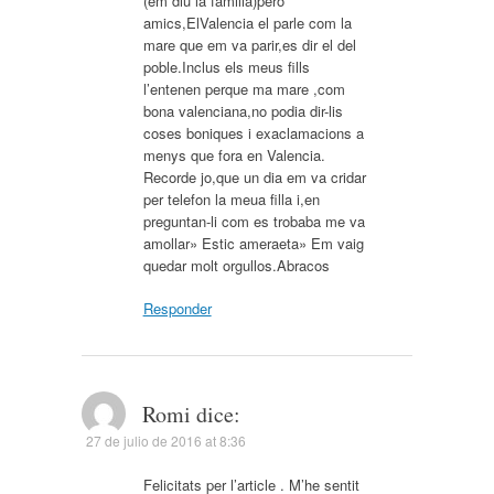
(em diu la familia)pero
amics,ElValencia el parle com la
mare que em va parir,es dir el del
poble.Inclus els meus fills
l’entenen perque ma mare ,com
bona valenciana,no podia dir-lis
coses boniques i exaclamacions a
menys que fora en Valencia.
Recorde jo,que un dia em va cridar
per telefon la meua filla i,en
preguntan-li com es trobaba me va
amollar» Estic ameraeta» Em vaig
quedar molt orgullos.Abracos
Responder
Romi
dice:
27 de julio de 2016 at 8:36
Felicitats per l’article . M’he sentit