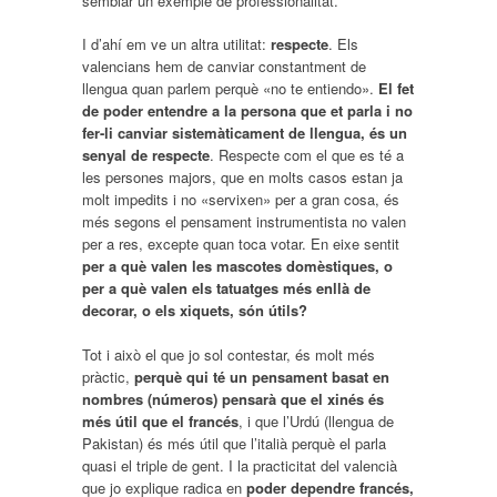
semblar un exemple de professionalitat.
I d’ahí em ve un altra utilitat:
respecte
. Els
valencians hem de canviar constantment de
llengua quan parlem perquè «no te entiendo».
El fet
de poder entendre a la persona que et parla i no
fer-li canviar sistemàticament de llengua, és un
senyal de respecte
. Respecte com el que es té a
les persones majors, que en molts casos estan ja
molt impedits i no «servixen» per a gran cosa, és
més segons el pensament instrumentista no valen
per a res, excepte quan toca votar. En eixe sentit
per a què valen les mascotes domèstiques, o
per a què valen els tatuatges més enllà de
decorar, o els xiquets, són útils?
Tot i això el que jo sol contestar, és molt més
pràctic,
perquè qui té un pensament basat en
nombres (números) pensarà que el xinés és
més útil que el francés
, i que l’Urdú (llengua de
Pakistan) és més útil que l’italià perquè el parla
quasi el triple de gent. I la practicitat del valencià
que jo explique radica en
poder dependre francés,