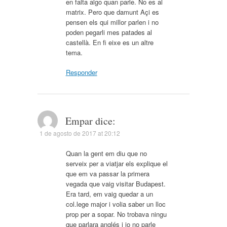
en falta algo quan parle. No es al
matrix. Pero que damunt Açi es
pensen els qui millor parlen i no
poden pegarli mes patades al
castellà. En fi eixe es un altre
tema.
Responder
Empar
dice:
1 de agosto de 2017 at 20:12
Quan la gent em diu que no
serveix per a viatjar els explique el
que em va passar la primera
vegada que vaig visitar Budapest.
Era tard, em vaig quedar a un
col.lege major i volia saber un lloc
prop per a sopar. No trobava ningu
que parlara anglés i jo no parle