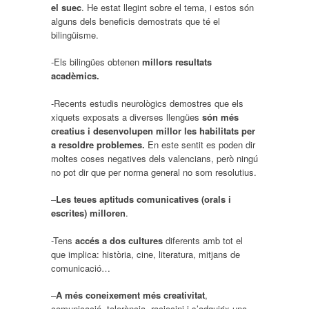
el suec
. He estat llegint sobre el tema, i estos són
alguns dels beneficis demostrats que té el
bilingüisme.
-Els bilingües obtenen
millors resultats
acadèmics.
-Recents estudis neurològics demostres que els
xiquets exposats a diverses llengües
són més
creatius i desenvolupen millor les habilitats per
a resoldre problemes.
En este sentit es poden dir
moltes coses negatives dels valencians, però ningú
no pot dir que per norma general no som resolutius.
–
Les teues aptituds comunicatives (orals i
escrites) milloren
.
-Tens
accés a dos cultures
diferents amb tot el
que implica: història, cine, literatura, mitjans de
comunicació…
–
A més coneixement més creativitat
,
comunicació, tolerància, raciocini i s’adquirix una