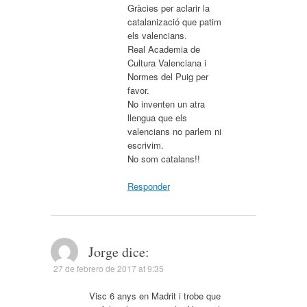
Gràcies per aclarir la
catalanizació que patim
els valencians.
Real Academia de
Cultura Valenciana i
Normes del Puig per
favor.
No inventen un atra
llengua que els
valencians no parlem ni
escrivim.
No som catalans!!
Responder
Jorge
dice:
27 de febrero de 2017 at 9:35
Visc 6 anys en Madrit i trobe que