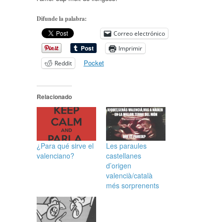
Difunde la palabra:
Correo electrónico
Imprimir
Pocket
Reddit
Relacionado
¿Para qué sirve el
Les paraules
valenciano?
castellanes
d’origen
valencià/català
més sorprenents