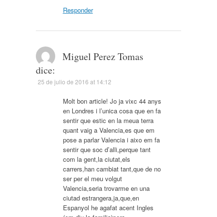
Responder
Miguel Perez Tomas
dice:
25 de julio de 2016 at 14:12
Molt bon article! Jo ja vixc 44 anys
en Londres i l’unica cosa que en fa
sentir que estic en la meua terra
quant vaig a Valencia,es que em
pose a parlar Valencia i aixo em fa
sentir que soc d’alli,perque tant
com la gent,la ciutat,els
carrers,han cambiat tant,que de no
ser per el meu volgut
Valencia,seria trovarme en una
ciutad estrangera,ja,que,en
Espanyol he agafat acent Ingles