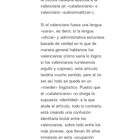
valenciana (el «catalenciano» o
valenciano «subnormalitzat»).
Si el valenciano fuese una lengua
«sana», es decir, si la lengua
«oficial» y administrativa estuviese
basada de verdad en lo que de
manera general hablamos los
valencianos (cómo sería lo lógico
si los valencianos tuviésemos
orgullo y cojones), este artículo
tendría mucho sentido, pero al no
ser así todo se queda en un
«merder» lingüístico. Puesto que
el «catalenciano» no otorga la
supuesta «identidad» a la que
alude el artículo, todo lo contrario,
está creando una confusión
identitaria brutal entre los
valencianos, sobre todo entre los
más jóvenes, que llevan 30 años
inmersos en esta «ocupación