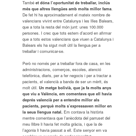
També
et dóna l’oportunitat de treballar, inclús
més que altres llengües amb molta millor fama
.
De fet hi ha aproximadament el mateix nombre de
valencians vivint entre Catalunya i les Illes Balears,
que a tota la resta del món junt: unes 100.000
persones. I crec que tots estem d’acord en afirmar
que a tots estos valencians que viuen a Catalunya i
Balears els ha sigut molt útil la llengua per a
treballar i comunicar-se.
Però no només per a treballar fora de casa, en les
administracions, comerços, escoles, atenció
telefònica, diaris, per a fer negocis i per a tractar a
pacients, el valencià a banda de ser un mèrit, és
molt útil.
Un metge bolivià, que ja fa molts anys
que viu a València, em comentava que ell havia
deprés valencià per a entendre millor als
pacients, perquè molts s’expressaven millor en
la seua llengua natal.
Em contava la història
mentre comentava que l’anècdota del parruset del
meu llibre li havia fet molta gràcia, i que la de
l’agonia li havia passat a ell. Este senyor em va