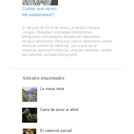
Cuidao que venen
els catalanistes!!!
21 de julio de 2016
de
Amor
,
La Nostra Llengua
,
Lengua
. Etiquetas:
avantatges bilinguisme
,
bilinguisme
,
bilinguismo
,
desafecció valenciana
,
llengua valenciana
,
Para que vale el valenciano
,
parlar
valencià
,
parlem en valencià.
,
per a que val el
valencià
,
sentiment valencià
,
usos del valencià
,
utilitats
del valencià
,
ventajas bilinguismo
Artículos relacionados
La meua terra
Carta de amor al allioli
El valencià sexual