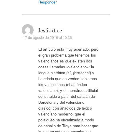
Responder
Jesús
dice:
17 de agosto de 2016 at 10:36
El artículo está muy acertado, pero
el gran problema que tenemos los
valencianos es que existen dos
cosas llamadas «valenciano»: la
lengua histórica (sí, ¡histórica!) y
heredada que en verdad hablamos
los valencianos (el auténtico
valenciano), y el monstruo artificial
constituido a partir del catalán de
Barcelona y del valenciano
clásico, con añadidos de léxico
valenciano moderno, que el
politiqueo ha oficializado a modo
de caballo de Troya para hacer que
la cultura catalana absorba a la