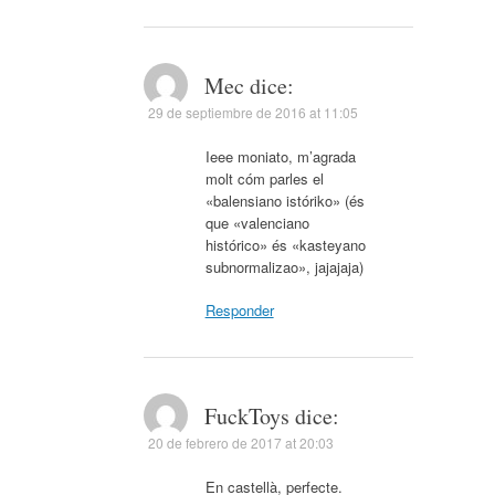
Mec
dice:
29 de septiembre de 2016 at 11:05
Ieee moniato, m’agrada
molt cóm parles el
«balensiano istóriko» (és
que «valenciano
histórico» és «kasteyano
subnormalizao», jajajaja)
Responder
FuckToys
dice:
20 de febrero de 2017 at 20:03
En castellà, perfecte.