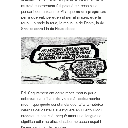
mi serà enormement útil perquè em possibilita
pensar i comunicar-me. Així que
no em preguntes
per a què val, perquè val per al mateix que la
teua
, i jo parle la teua, la meua, la de Dante, la de
Shakespeare i la de Houellebecq.
Pd
. Segurament em deixe molts motius per a
defensar «la utilitat» del valencià, podeu aportar
més. I que quede constància que faria la mateixa
defensa del castellà si estiguera en Puerto Rico i
atacaren el castellà, perquè amar una llengua no
significa odiar-ne altra: el saber no ocupa espai i
l’amor sap molt de llengües.