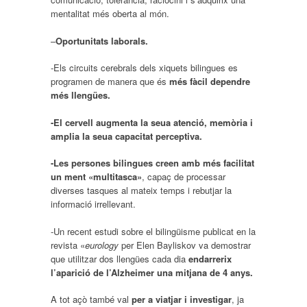
mentalitat més oberta al món.
–
Oportunitats laborals.
-Els circuits cerebrals dels xiquets bilingues es
programen de manera que és
més fàcil dependre
més llengües.
-El cervell augmenta la seua atenció, memòria i
amplia la seua capacitat perceptiva.
-Les persones bilingues creen amb més facilitat
un ment «multitasca»
, capaç de processar
diverses tasques al mateix temps i rebutjar la
informació irrellevant.
-Un recent estudi sobre el bilingüisme publicat en la
revista «
eurology
per Elen Bayliskov va demostrar
que utilitzar dos llengües cada dia
endarrerix
l’aparició de l’Alzheimer una mitjana de 4 anys.
A tot açò també val
per a viatjar i investigar
, ja