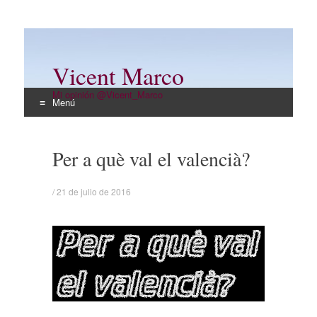
Vicent Marco
Mi opinión @Vicent_Marco
Menú
Ir
al
Per a què val el valencià?
contenido
/
21 de julio de 2016