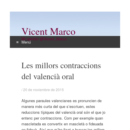
Vicent Marco
Mi opinión @Vicent_Marco
Menú
Ir
al
Les millors contraccions
contenido
del valencià oral
/
20 de noviembre de 2015
Algunes paraules valencianes es pronuncien de
manera més curta del que s’escriuen, estes
reduccions típiques del valencià oral són el que jo
entenc per contraccions. Com per exemple quan
mascletada es convertix en mascletà o fideuada
en fideuà. Així que m’he ficat a buscar les millors