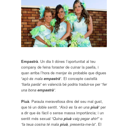
Empastrà
. Un dia li dónes l’oportunitat al teu
company de feina foraster de cuinar la paella, i
quan arriba l’hora de menjar és probable que digues
“
açò és mala
empastrà
”. El concepte castellà
“liarla parda
” en valencià bé podria traduir-se per “
fer
una bona
empastrà
”.
Piuà
. Paraula meravellosa dins del seu mal gust,
que té un doble sentit. “
Això es fa en una
piuà
” per
a dir que és fàcil o sense massa importància; i un
sentit més sexual “
Quina
piuà
vaig pegar ahir!
” o
“la teua cosina té mala
piuà
, presenta-me-la
”. El