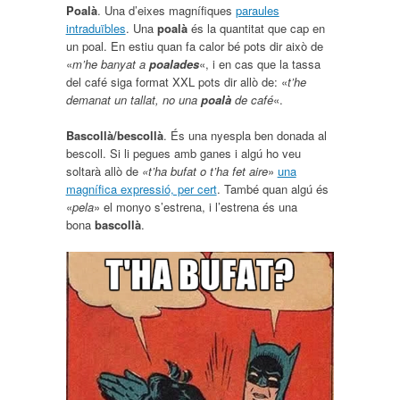
Poalà
. Una d’eixes magnífiques
paraules
intraduïbles
. Una
poalà
és la quantitat que cap en
un poal. En estiu quan fa calor bé pots dir això de
«
m’he banyat a
poalades
«, i en cas que la tassa
del café siga format XXL pots dir allò de: «
t’he
demanat un tallat, no una
poalà
de café
«.
Bascollà/bescollà
. És una nyespla ben donada al
bescoll. Si li pegues amb ganes i algú ho veu
soltarà allò de
«t’ha bufat o t’ha fet aire
»
una
magnífica expressió, per cert
. També quan algú és
«
pela
» el monyo s’estrena, i l’estrena és una
bona
bascollà
.