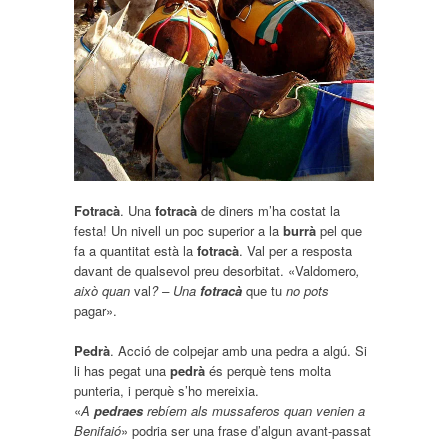
Fotracà
. Una
fotracà
de diners m’ha costat la
festa! Un nivell un poc superior a la
burrà
pel que
fa a quantitat està la
fotracà
. Val per a resposta
davant de qualsevol preu desorbitat. «Valdomero
,
això quan
val
? – Una
fotracà
que tu
no pots
pagar».
Pedrà
. Acció de colpejar amb una pedra a algú. Si
li has pegat una
pedrà
és perquè tens molta
punteria, i perquè s’ho mereixia.
«
A
pedraes
rebíem als mussaferos quan venien a
Benifaió
» podria ser una frase d’algun avant-passat