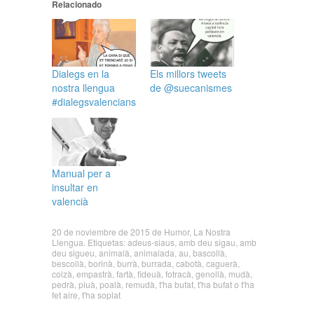
Relacionado
Dialegs en la
Els millors tweets
nostra llengua
de @suecanismes
#dialegsvalencians
Manual per a
insultar en
valencià
20 de noviembre de 2015
de
Humor
,
La Nostra
Llengua
. Etiquetas:
adeus-siaus
,
amb deu sigau
,
amb
deu sigueu
,
animalà
,
animalada
,
au
,
bascollà
,
bescollà
,
borinà
,
burrà
,
burrada
,
cabotà
,
caguerà
,
colzà
,
empastrà
,
fartà
,
fideuà
,
fotracà
,
genollà
,
mudà
,
pedrà
,
piuà
,
poalà
,
remudà
,
t'ha bufat
,
t'ha bufat o t'ha
fet aire
,
t'ha soplat