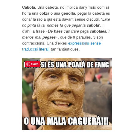
Cabotà
. Una
cabotà
, no implica dany físic com si
ho fa una
colzà
o una
genollà
, pegar la
cabotà
és
donar la raó a qui està davant sense discutir. “
Eixe
no pinta fava, només fa que pegar la
cabotà
”, i
d’ahí la frase «
De
baes
cap frare pega
cabotaes
, i
menos mal
pegaes
«, que de 9 paraules, 3 són
contraccions. Una d’eixes
expressions sense
traducció literal,
tan fantàstiques.
Save