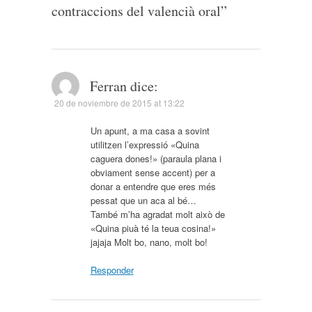
contraccions del valencià oral
”
Ferran
dice:
20 de noviembre de 2015 at 13:22
Un apunt, a ma casa a sovint
utilitzen l’expressió «Quina
caguera dones!» (paraula plana i
obviament sense accent) per a
donar a entendre que eres més
pessat que un aca al bé…
També m’ha agradat molt això de
«Quina piuà té la teua cosina!»
jajaja Molt bo, nano, molt bo!
Responder