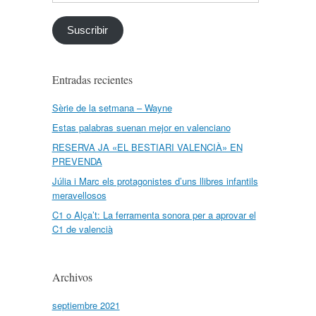
de
email
Suscribir
Entradas recientes
Sèrie de la setmana – Wayne
Estas palabras suenan mejor en valenciano
RESERVA JA «EL BESTIARI VALENCIÀ» EN
PREVENDA
Júlia i Marc els protagonistes d’uns llibres infantils
meravellosos
C1 o Alça’t: La ferramenta sonora per a aprovar el
C1 de valencià
Archivos
septiembre 2021