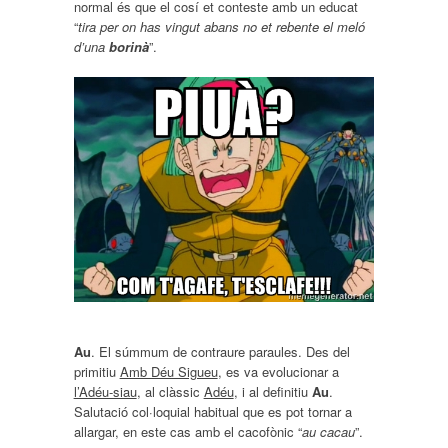
normal és que el cosí et conteste amb un educat
“
tira per on has vingut abans no et rebente el meló
d’una
borinà
”.
Au
. El súmmum de contraure paraules. Des del
primitiu
Amb Déu Sigueu
, es va evolucionar a
l’Adéu-siau
, al clàssic
Adéu
, i al definitiu
Au
.
Salutació col·loquial habitual que es pot tornar a
allargar, en este cas amb el cacofònic “
au cacau
”.