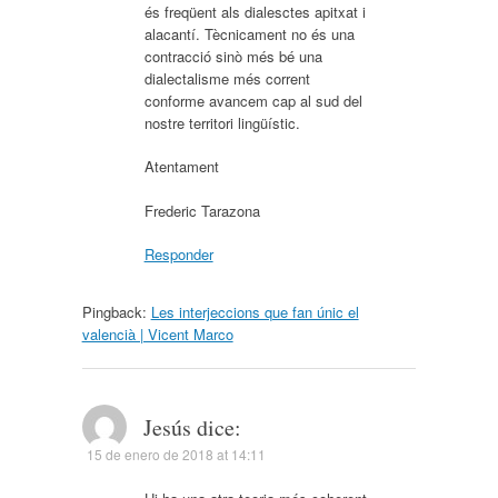
és freqüent als dialesctes apitxat i
alacantí. Tècnicament no és una
contracció sinò més bé una
dialectalisme més corrent
conforme avancem cap al sud del
nostre territori lingüístic.
Atentament
Frederic Tarazona
Responder
Pingback:
Les interjeccions que fan únic el
valencià | Vicent Marco
Jesús
dice:
15 de enero de 2018 at 14:11