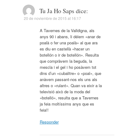
Tu Ja Ho Saps
dice:
20 de noviembre de 2015 at 16:17
A Tavernes de la Valldigna, als
anys 90 i abans, li déiem «anar de
poalà o fer una poalà» al que ara
es diu en castellà «hacer un
botellón o ir de botellón». Resulta
que compràvem la beguda, la
mescla i el gel i ho posàvem tot
dins d’un «cubalitre» o «poal», que
anàvem passant-nos els uns als
altres o «rulant». Quan va eixir a la
televisió això de la moda del
«botelló», resulta que a Tavernes
ja feia moltíssims anys que es
feia!!
Responder