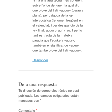
Hi ha una atra teoria més coherent
sobre l’orige de «au», la qual diu
que prové del llatí «augur» (paraula
plana), per caiguda de la -g-
intervocàlica (fenòmen freqüent en
el valencià), i per desaparició de la
«r» final: augur > aur > au. I per lo
tant es tracta de la mateixa
paraula que l’euskera «agur»,
també en el significat de «adeu»,
que també prove del llatí «augur».
Responder
Deja una respuesta
Tu dirección de correo electrónico no será
publicada.
Los campos obligatorios están
marcados con
*
Comentario
*