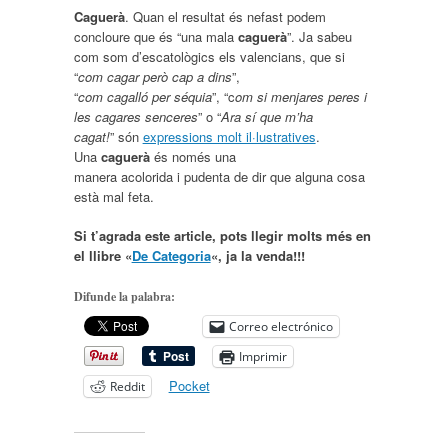
Caguerà
. Quan el resultat és nefast podem
concloure que és “una mala
caguerà
”. Ja sabeu
com som d’escatològics els valencians, que si
“
com cagar però cap a dins
”,
“
com cagalló per séquia
”, “c
om si menjares peres i
les cagares senceres
” o “
Ara sí que m’ha
cagat!
” són
expressions molt il·lustratives
.
Una
caguerà
és només una
manera acolorida i pudenta de dir que alguna cosa
està mal feta.
Si t’agrada este article, pots llegir molts més en
el llibre «
De Categoria
«, ja la venda!!!
Difunde la palabra:
Correo electrónico
Imprimir
Pocket
Reddit