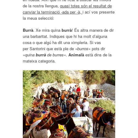
de la nostra llengua,
quasi totes són el resultat de
canviar la terminació -ada per -à,
i ací vos presente
la meua selecció:
Burrà
. Xe mira quina
burrà
! És altra manera de dir
una barbaritat. Indiques que hi ha molt d’alguna
cosa o que algú ha dit una ximpleria. Si vas
per Santorini que està ple de «
burros
» pots dir
«
quina
burrà
de burres
«.
Animalà
està dins de la
mateixa categoria.