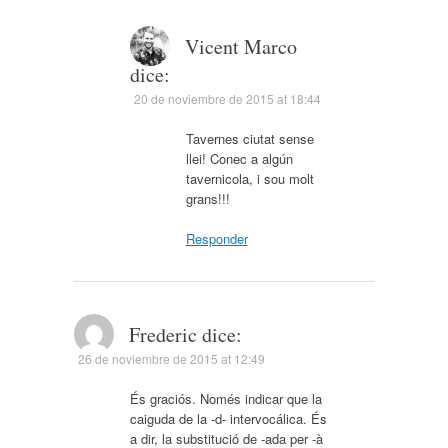
Vicent Marco
dice:
20 de noviembre de 2015 at 18:44
Tavernes ciutat sense
llei! Conec a algún
tavernicola, i sou molt
grans!!!
Responder
Frederic
dice:
26 de noviembre de 2015 at 12:49
És graciós. Només indicar que la
caiguda de la -d- intervocálica. És
a dir, la substitució de -ada per -à