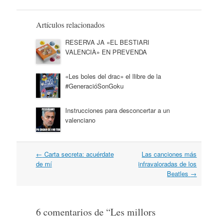
Artículos relacionados
RESERVA JA «EL BESTIARI
VALENCIÀ» EN PREVENDA
«Les boles del drac» el llibre de la
#GeneracióSonGoku
Instrucciones para desconcertar a un
valenciano
Navegación
←
Carta secreta: acuérdate
Las canciones más
por
de mí
infravaloradas de los
artículos
Beatles
→
6 comentarios de “
Les millors