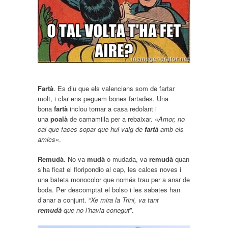
Fartà
. Es diu que els valencians som de fartar
molt, i clar ens peguem bones fartades. Una
bona
fartà
inclou tornar a casa redolant i
una
poalà
de camamilla per a rebaixar. «
Amor, no
cal que faces sopar que hui vaig de
fartà
amb els
amics
«.
Remudà
. No va
mudà
o mudada, va
remudà
quan
s’ha ficat el floripondio al cap, les calces noves i
una bateta monocolor que només trau per a anar de
boda. Per descomptat el bolso i les sabates han
d’anar a conjunt. “
Xe mira la Trini, va tant
remudà
que no l’havia conegut
”.